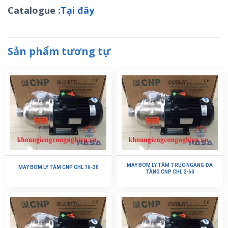
Catalogue :
Tại đây
Sản phẩm tương tự
MÁY BƠM LY TÂM TRỤC NGANG ĐA
MÁY BƠM LY TÂM CNP CHL 16-30
TẦNG CNP CHL 2-60