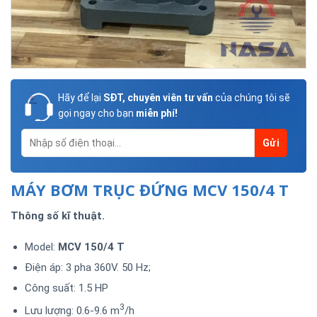
Hãy để lại
SĐT, chuyên viên tư vấn
của chúng tôi sẽ
gọi ngay cho bạn
miễn phí!
MÁY BƠM TRỤC ĐỨNG MCV 150/4 T
Thông số kĩ thuật.
Model:
MCV 150/4 T
Điện áp: 3 pha 360V. 50 Hz;
Công suất: 1.5 HP
3
Lưu lượng: 0.6-9.6 m
/h