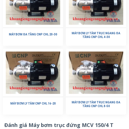
MÁY BƠM LY TÂM TRỤC NGANG ĐA
MÁY BƠM ĐA TẦNG CNP CHL 20-30
TẦNG CNP CHL 4-30
MÁY BƠM LY TÂM TRỤC NGANG ĐA
MÁY BƠM LY TÂM CNP CHL 16-20
TẦNG CNP CHL 8-50
Đánh giá Máy bơm trục đứng MCV 150/4 T