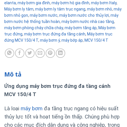
elanta
,
máy bơm gia đình
,
máy bơm hộ gia đình
,
máy bơm Italy
,
Máy bơm ly tâm
,
máy bơm ly tâm trục ngang
,
máy bơm nhỏ
,
máy
bơm nhỏ gọn
,
máy bơm nước
,
máy bơm nước cho thủy lợi
,
máy
bơm nước hệ thống tuần hoàn
,
máy bơm nước nhà cao tầng
,
máy bơm phòng cháy chữa cháy
,
máy bơm tăng áp
,
Máy bơm
trục đứng
,
máy bơm trục đứng đa tầng cánh
,
Máy bơm trục
đứng MCV 150/4 T
,
máy bơm ý
,
máy bớp áp
,
MCV 150/4 T
Mô tả
Ứng dụng máy bơm trục đứng đa tầng cánh
MCV 150/4 T
Là loại
máy bơm
đa tầng trục ngang có hiệu suất
thủy lực tốt và hoạt tiếng ồn thấp. Chúng phù hợp
cho các mục đích dân dụng và công nghiệp, trong