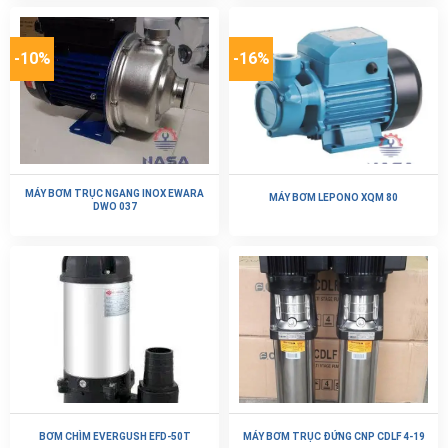
-10%
-16%
MÁY BƠM TRỤC NGANG INOX EWARA
MÁY BƠM LEPONO XQM 80
DWO 037
BƠM CHÌM EVERGUSH EFD-50T
MÁY BƠM TRỤC ĐỨNG CNP CDLF 4-19