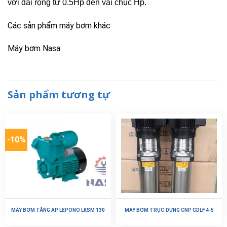
với dải rộng từ 0.5Hp đến vài chục Hp.
Các sản phẩm máy bơm khác
Máy bơm Nasa
Sản phẩm tương tự
-10%
MÁY BƠM TĂNG ÁP LEPONO LKSM 130
MÁY BƠM TRỤC ĐỨNG CNP CDLF 4-5