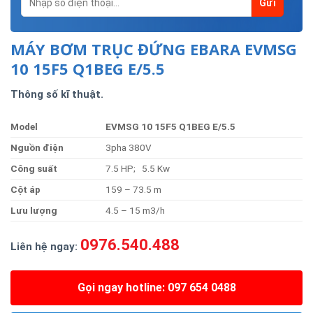
MÁY BƠM TRỤC ĐỨNG EBARA EVMSG
10 15F5 Q1BEG E/5.5
Thông số kĩ thuật.
Model
EVMSG 10 15F5 Q1BEG E/5.5
Nguồn
điện
3pha 380V
Công
suất
7.5 HP; 5.5 Kw
Cộ
t
áp
159 – 73.5 m
Lưu
lượng
4.5 – 15 m3/h
0976.540.488
Liên hệ ngay:
Gọi ngay hotline: 097 654 0488