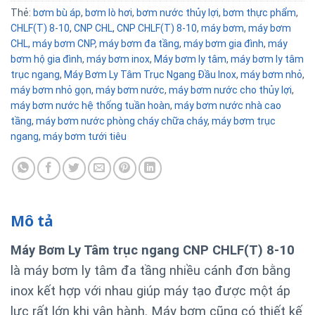
Thẻ:
bơm bù áp
,
bơm lò hơi
,
bơm nước thủy lợi
,
bơm thực phẩm
,
CHLF(T) 8-10
,
CNP CHL
,
CNP CHLF(T) 8-10
,
máy bơm
,
máy bơm
CHL
,
máy bơm CNP
,
máy bơm đa tầng
,
máy bơm gia đình
,
máy
bơm hộ gia đình
,
máy bơm inox
,
Máy bơm ly tâm
,
máy bơm ly tâm
trục ngang
,
Máy Bơm Ly Tâm Trục Ngang Đầu Inox
,
máy bơm nhỏ
,
máy bơm nhỏ gọn
,
máy bơm nước
,
máy bơm nước cho thủy lợi
,
máy bơm nước hệ thống tuần hoàn
,
máy bơm nước nhà cao
tầng
,
máy bơm nước phòng cháy chữa cháy
,
máy bơm trục
ngang
,
máy bơm tưới tiêu
Mô tả
Máy Bơm Ly Tâm trục ngang CNP CHLF(T) 8-10
là máy bơm ly tâm đa tầng nhiều cánh đơn bằng
inox kết hợp với nhau giúp máy tạo được một áp
lực rất lớn khi vận hành. Máy bơm
cũng có thiết kế