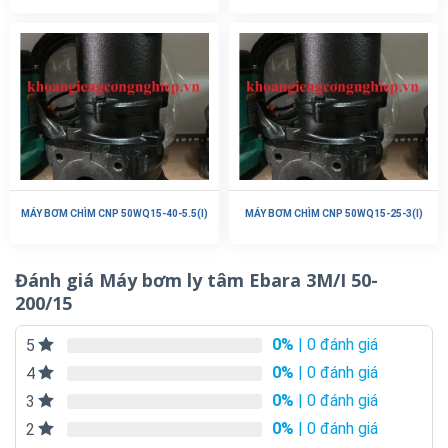
MÁY BƠM CHÌM CNP 50WQ15-40-5.5(I)
MÁY BƠM CHÌM CNP 50WQ15-25-3(I)
Đánh giá Máy bơm ly tâm Ebara 3M/I 50-
200/15
0%
| 0 đánh giá
5
0%
| 0 đánh giá
4
0%
| 0 đánh giá
3
0%
| 0 đánh giá
2