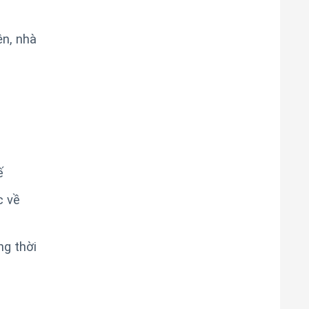
ện, nhà
ế
c về
g thời