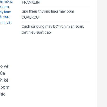
ơm nông
FRANKLIN
y bơm
Giới thiệu thương hiệu máy bơm
áy bơm
COVERCO
i CNP
,
m thoát
Cách sử dụng máy bơm chìm an toàn,
đạt hiệu suất cao
ảo vệ
của
ết kế
ể bơm
các