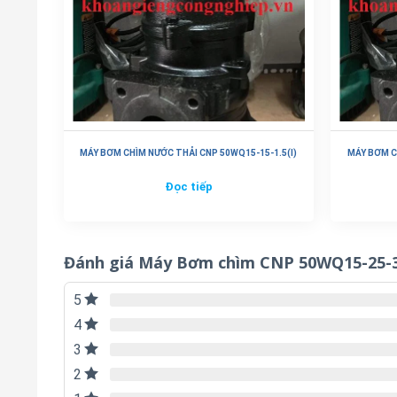
MÁY BƠM CHÌM NƯỚC THẢI CNP 50WQ15-15-1.5(I)
MÁY BƠM C
Đọc tiếp
Đánh giá Máy Bơm chìm CNP 50WQ15-25-3
5
4
3
2