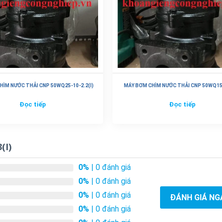
HÌM NƯỚC THẢI CNP 50WQ25-10-2.2(I)
MÁY BƠM CHÌM NƯỚC THẢI CNP 50WQ15-
Đọc tiếp
Đọc tiếp
(I)
0%
| 0 đánh giá
0%
| 0 đánh giá
0%
| 0 đánh giá
ĐÁNH GIÁ NG
0%
| 0 đánh giá