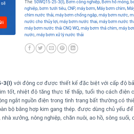
Thẻ:
50WQ15-25-3(I)
,
Bơm công nghiệp
,
Bơm hố móng
,
b
 sẽ
nghiệp
,
bơm tưới tiêu
,
CNP
,
máy bơm
,
Máy bơm chìm
,
Má
chìm nước thải
,
máy bơm chống ngập
,
máy bơm nước
,
m
nước cho thủy lợi
,
máy bơm nước thai
,
máy bơm nước thả
máy bơm nước thải CNQ WQ
,
máy bơm thả chìm
,
máy bơ
nước
,
máy bơm xử lý nước thải
-3(I)
với động cơ được thiết kế đặc biệt với cấp độ b
m tốt, nhiệt độ tăng thực tế thấp, tuổi thọ cách điện 
ng ngắt nguồn điện trong tình trạng bất thường.
có thi
àn bộ bằng hợp kim gang thép. được dùng chủ yếu đ
 nhà xưởng, nông nghiệp, chăn nuôi, ao hồ, sông suối, 