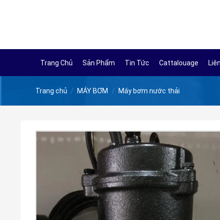
Skip
to
content
Trang Chủ
Sản Phẩm
Tin Tức
Cattalouage
Liê
Trang chủ
/
MÁY BƠM
/
Máy bơm nước thải