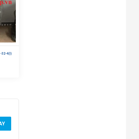
32-4(I)
AY