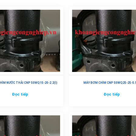
HÌM NƯỚC THẢI CNP 50WQ15-20-2.2(I)
MÁY BƠM CHÌM CNP 50WQ25-25-5.5
Đọc tiếp
Đọc tiếp