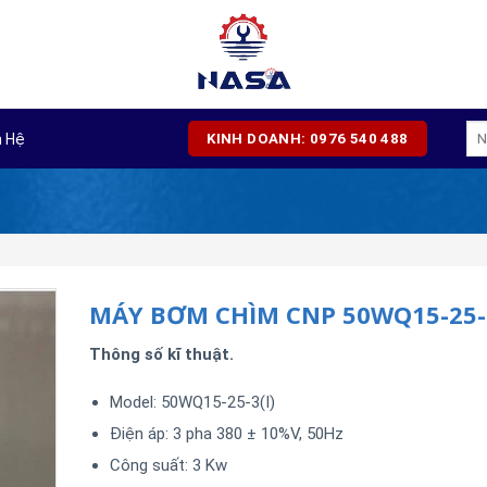
Tì
n Hệ
KINH DOANH: 0976 540 488
kiế
MÁY BƠM CHÌM CNP 50WQ15-25-3
Thông số kĩ thuật.
Model: 50WQ15-25-3(I)
Điện áp: 3 pha 380 ± 10%V, 50Hz
Công suất: 3 Kw