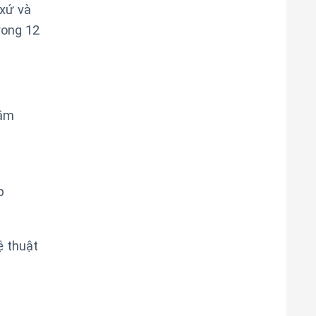
xứ và
rong 12
hầm
p
ệ thuật