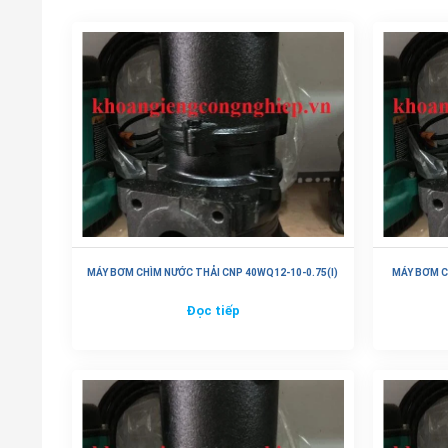
MÁY BƠM CHÌM NƯỚC THẢI CNP 40WQ12-10-0.75(I)
MÁY BƠM C
Đọc tiếp