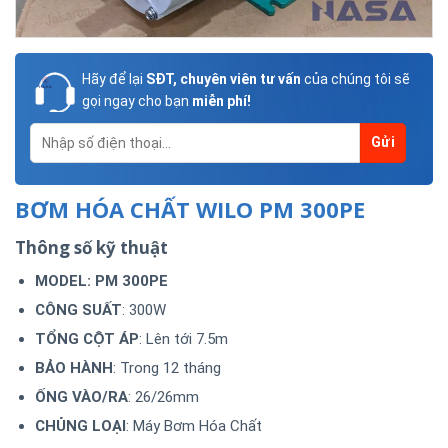
Hãy để lại
SĐT, chuyên viên tư vấn
của chúng tôi sẽ
gọi ngay cho bạn
miễn phí!
BƠM HÓA CHẤT WILO PM 300PE
Thông số kỹ thuật
MODEL: PM 300PE
CÔNG SUẤT
: 300W
TỔNG CỘT ÁP
: Lên tới 7.5m
BẢO HÀNH
: Trong 12 tháng
ỐNG VÀO/RA
: 26/26mm
CHỦNG LOẠI
: Máy Bơm Hóa Chất