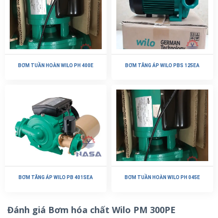
BƠM TUẦN HOÀN WILO PH 400E
BƠM TĂNG ÁP WILO PBS 125EA
BƠM TĂNG ÁP WILO PB 401SEA
BƠM TUẦN HOÀN WILO PH 045E
Đánh giá Bơm hóa chất Wilo PM 300PE