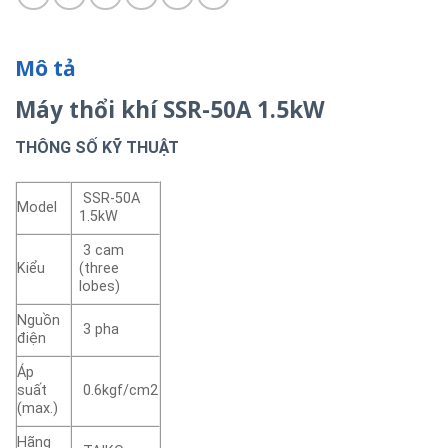
Mô tả
Máy thổi khí SSR-50A 1.5kW
THÔNG SỐ KỸ THUẬT
SSR-50A
Model
1.5kW
3 cam
Kiểu
(three
lobes)
Nguồn
3 pha
điện
Áp
suất
0.6kgf/cm2
(max.)
Hãng