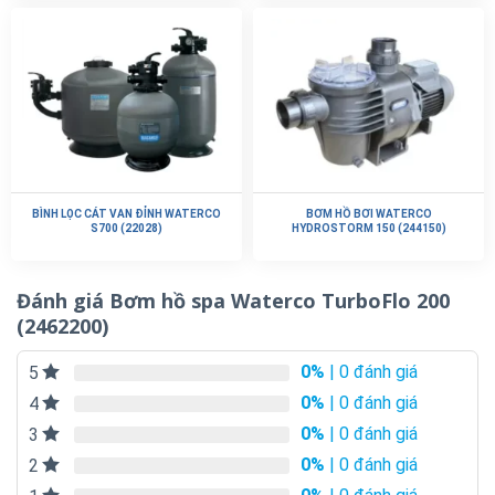
BÌNH LỌC CÁT VAN ĐỈNH WATERCO
BƠM HỒ BƠI WATERCO
S700 (22028)
HYDROSTORM 150 (244150)
Đánh giá Bơm hồ spa Waterco TurboFlo 200
(2462200)
0%
| 0 đánh giá
5
0%
| 0 đánh giá
4
0%
| 0 đánh giá
3
0%
| 0 đánh giá
2