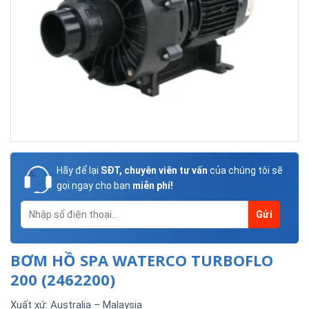
Hãy để lại
SĐT, chuyên viên tư vấn
của chúng tôi sẽ
gọi ngay cho bạn
miễn phí!
BƠM HỒ SPA WATERCO TURBOFLO
200 (2462200)
Xuất xứ: Australia – Malaysia