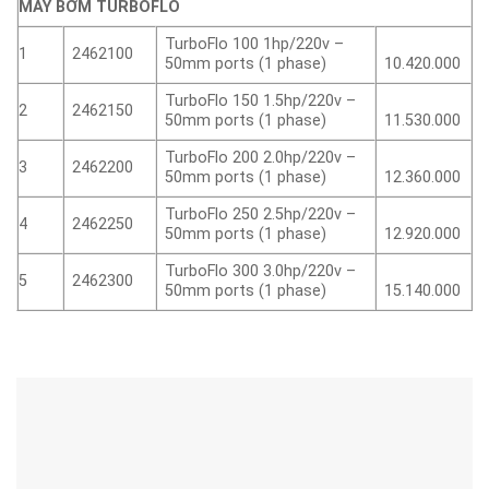
MÁY BƠM TURBOFLO
TurboFlo 100 1hp/220v –
1
2462100
50mm ports (1 phase)
10.420.000
TurboFlo 150 1.5hp/220v –
2
2462150
50mm ports (1 phase)
11.530.000
TurboFlo 200 2.0hp/220v –
3
2462200
50mm ports (1 phase)
12.360.000
TurboFlo 250 2.5hp/220v –
4
2462250
50mm ports (1 phase)
12.920.000
TurboFlo 300 3.0hp/220v –
5
2462300
50mm ports (1 phase)
15.140.000