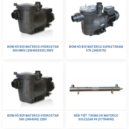
BƠM HỒ BƠI WATERCO HYDROSTAR
BƠM HỒ BƠI WATERCO SUPASTREAM
550 MKIV (2404550333) 380V
075 (2403075)
BƠM HỒ BƠI WATERCO HYDROSTAR
ĐÈN TIỆT TRÙNG UV WATERCO
300 (2404300) 220V
SOLCLEAR 90 (37784090)