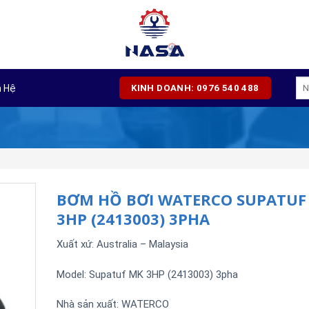
Tì
n Hệ
KINH DOANH: 0976 540 488
kiế
BƠM HỒ BƠI WATERCO SUPATUF
3HP (2413003) 3PHA
Xuất xứ: Australia – Malaysia
Model: Supatuf MK 3HP (2413003) 3pha
Nhà sản xuất:
WATERCO