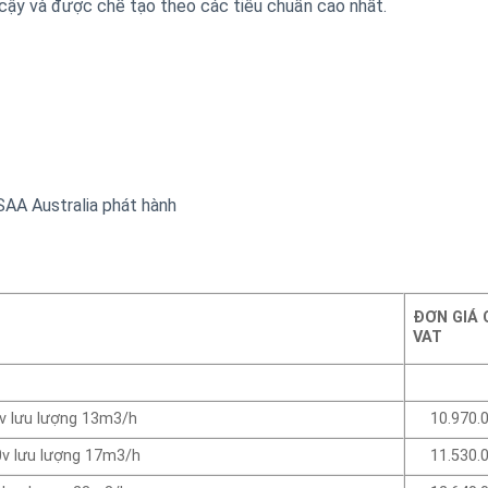
cậy và được chế tạo theo các tiêu chuẩn cao nhất.
SAA Australia phát hành
ĐƠN GIÁ
VAT
v lưu lượng 13m3/h
10.970.0
0v lưu lượng 17m3/h
11.530.0