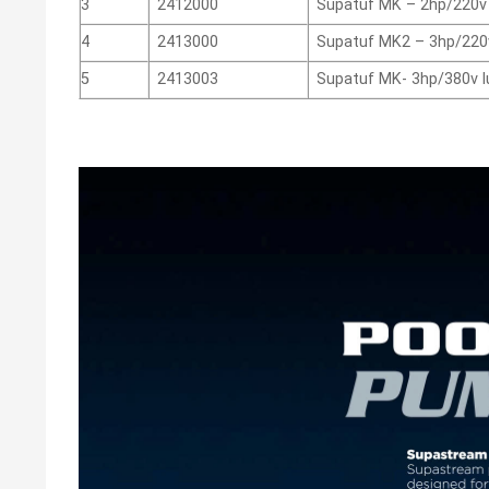
3
2412000
Supatuf MK – 2hp/220v
4
2413000
Supatuf MK2 – 3hp/220
5
2413003
Supatuf MK- 3hp/380v 