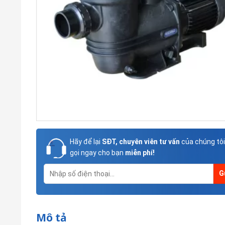
Hãy để lại
SĐT, chuyên viên tư vấn
của chúng tôi
gọi ngay cho bạn
miễn phí!
Mô tả