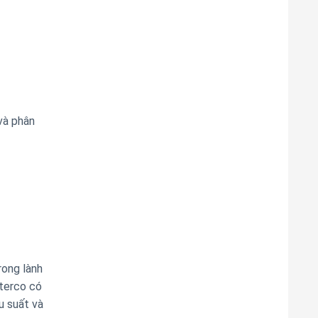
và phân
rong lành
aterco có
u suất và