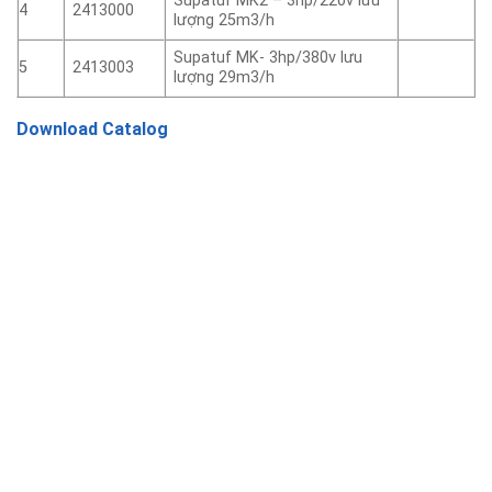
Supatuf MK2 – 3hp/220v lưu
4
2413000
lượng 25m3/h
Supatuf MK- 3hp/380v lưu
5
2413003
lượng 29m3/h
Download Catalog