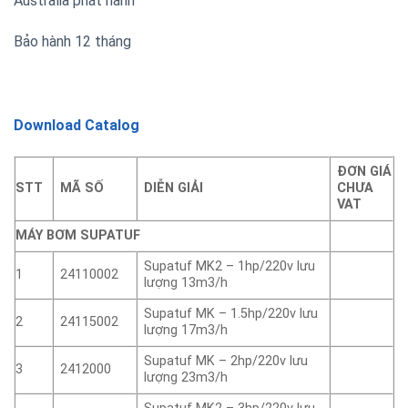
Australia phát hành
Bảo hành 12 tháng
Download Catalog
ĐƠN GIÁ
STT
MÃ SỐ
DIỄN GIẢI
CHƯA
VAT
MÁY BƠM SUPATUF
Supatuf MK2 – 1hp/220v lưu
1
24110002
lượng 13m3/h
Supatuf MK – 1.5hp/220v lưu
2
24115002
lượng 17m3/h
Supatuf MK – 2hp/220v lưu
3
2412000
lượng 23m3/h