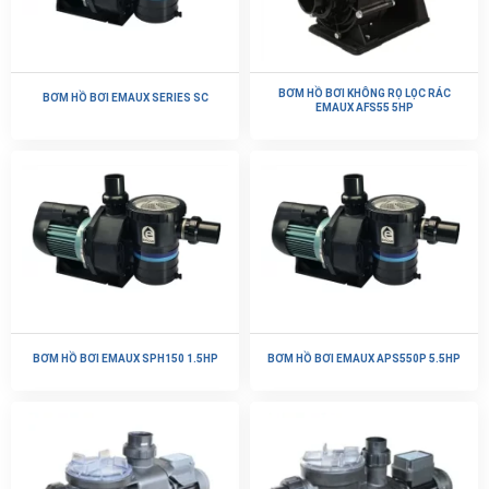
BƠM HỒ BƠI KHÔNG RỌ LỌC RÁC
BƠM HỒ BƠI EMAUX SERIES SC
EMAUX AFS55 5HP
BƠM HỒ BƠI EMAUX SPH150 1.5HP
BƠM HỒ BƠI EMAUX APS550P 5.5HP