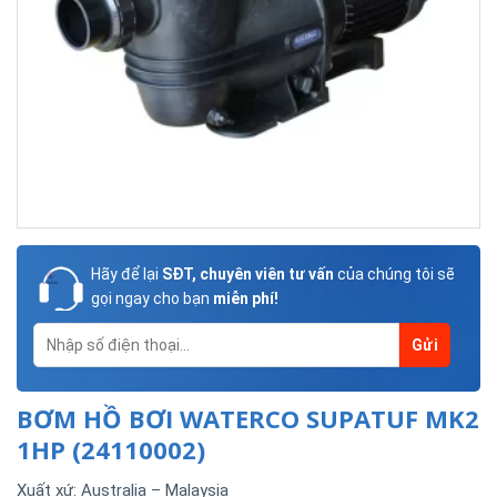
Hãy để lại
SĐT, chuyên viên tư vấn
của chúng tôi sẽ
gọi ngay cho bạn
miễn phí!
BƠM HỒ BƠI WATERCO SUPATUF MK2
1HP (24110002)
Xuất xứ: Australia – Malaysia