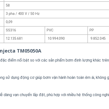
58
3 pha / 400 V / 50 Hz
0,09
SS316
PVC
PP
12.135.681
10.994.090
9.852.045
Injecta TM05050A
ặc điểm nổi bật so với các sản phẩm bơm định lượng khác trên 
ng sử dụng động cơ giúp bơm vận hành hoàn toàn êm ái, không g
ễ dàng vạn chuyển lắp đặt, phù hợp với nhiều hệ thống công ngh