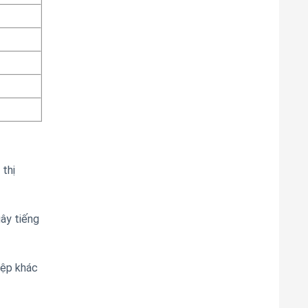
thị
ây tiếng
iệp khác