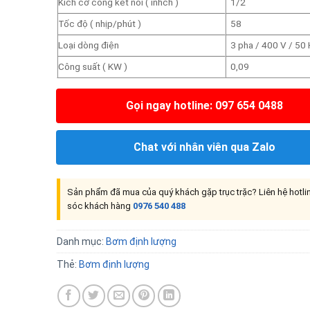
Kích cỡ cổng kết nối ( inhch )
1/2
Tốc độ ( nhịp/phút )
58
Loại dòng điện
3 pha / 400 V / 50
Công suất ( KW )
0,09
Gọi ngay hotline: 097 654 0488
Chat với nhân viên qua Zalo
Sản phẩm đã mua của quý khách gặp trục trặc? Liên hệ hotl
sóc khách hàng
0976 540 488
Danh mục:
Bơm định lượng
Thẻ:
Bơm định lượng