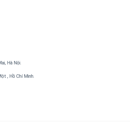
i, Hà Nội.
t , Hồ Chí Minh.