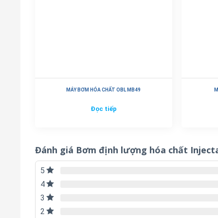
MÁY BƠM HÓA CHẤT OBL MB49
M
Đọc tiếp
Đánh giá Bơm định lượng hóa chất Injec
5
4
3
2