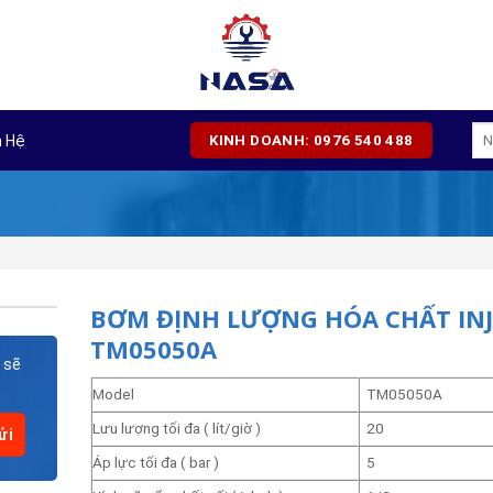
Tì
n Hệ
KINH DOANH: 0976 540 488
kiế
BƠM ĐỊNH LƯỢNG HÓA CHẤT IN
TM05050A
 sẽ
Model
TM05050A
Lưu lượng tối đa ( lít/giờ )
20
Áp lực tối đa ( bar )
5