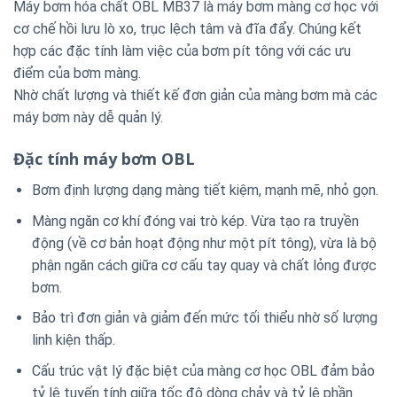
Máy bơm hóa chất OBL MB37 là máy bơm màng cơ học với
cơ chế hồi lưu lò xo, trục lệch tâm và đĩa đẩy. Chúng kết
hợp các đặc tính làm việc của bơm pít tông với các ưu
điểm của bơm màng.
Nhờ chất lượng và thiết kế đơn giản của màng bơm mà các
máy bơm này dễ quản lý.
Đặc tính máy bơm OBL
Bơm định lượng dạng màng tiết kiệm, mạnh mẽ, nhỏ gọn.
Màng ngăn cơ khí đóng vai trò kép. Vừa tạo ra truyền
động (về cơ bản hoạt động như một pít tông), vừa là bộ
phận ngăn cách giữa cơ cấu tay quay và chất lỏng được
bơm.
Bảo trì đơn giản và giảm đến mức tối thiểu nhờ số lượng
linh kiện thấp.
Cấu trúc vật lý đặc biệt của màng cơ học OBL đảm bảo
tỷ lệ tuyến tính giữa tốc độ dòng chảy và tỷ lệ phần