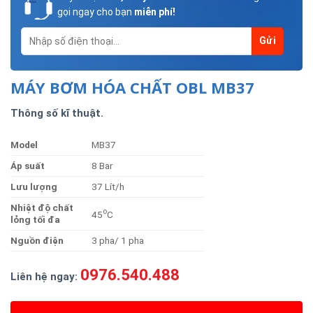
gọi ngay cho bạn
miễn phí!
MÁY BƠM HÓA CHẤT OBL MB37
Thông số kĩ thuật.
Model
MB37
Á
p
suất
8 Bar
Lư
u
lượng
37 Lít/h
Nhiệt độ chất
o
45
C
lỏng tối đa
Nguồn điện
3 pha/ 1 pha
0976.540.488
Liên hệ ngay: