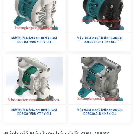
MÁY BƠM MÀNG KHÍ NÉN ARGAL
MÁY BƠM MÀNG KHÍ NÉN ARGAL
DDE160 WRN Y TPV GLL
DDE060 FCN L TKV GLL
MÁY BƠM MÀNG KHÍ NÉN ARGAL
MÁY BƠM MÀNG KHÍ NÉN ARGAL
DDE030 WRN Y TPV GLL
DDE030 ALN H NZN GLL
Đánh giá Máy bơm hóa chất OBL MB37