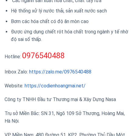
Các ngành sản xuất hóa chất, chất tẩy rửa
Hệ thống xử lý nước thải, sản xuất nước sạch
Bơm các hóa chất có độ ăn mòn cao
Được ứng dụng chiết rót hóa chất trong ngành y tế nhờ
độ sai số thấp.
0976540488
Hotline:
Inbox Zalo:
https://zalo.me/0976540488
Website:
https://codienhoangmai.net/
Công ty TNHH Đầu tư Thương mại & Xây Dựng Nasa
Trụ sở Miền Bắc: SN 31, Ngõ 109 Sở Thượng, Hoàng Mai,
Hà Nội.
VP Miền Nam: 480 Đường 51, KP2, Phường Thủ Dầu Một ,