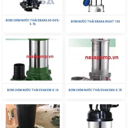
BƠM CHÌM NƯỚC THẢI EBARA 50-DVS-
BƠM NƯỚC THẢI EBARA RIGHT 100
5.75
BƠM CHÌM NƯỚC THẢI EVAK EW-5.10
BƠM CHÌM NƯỚC THẢI EVAK EWS-5.75