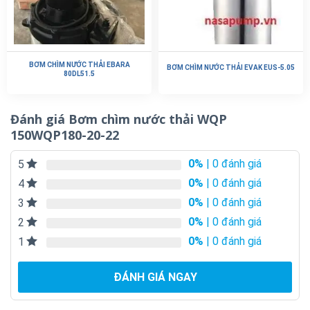
BƠM CHÌM NƯỚC THẢI EBARA
BƠM CHÌM NƯỚC THẢI EVAK EUS-5.05
80DL51.5
Đánh giá Bơm chìm nước thải WQP
150WQP180-20-22
0%
| 0 đánh giá
5
0%
| 0 đánh giá
4
0%
| 0 đánh giá
3
0%
| 0 đánh giá
2
0%
| 0 đánh giá
1
ĐÁNH GIÁ NGAY