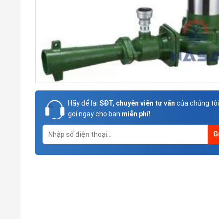
Hãy để lại
SĐT, chuyên viên tư vấn
của chúng tôi
gọi ngay cho bạn
miễn phí!