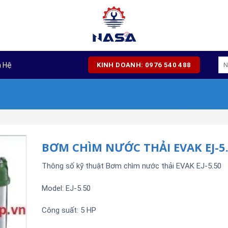
Tì
n Hệ
KINH DOANH: 0976 540 488
kiế
BƠM CHÌM NƯỚC THẢI EVAK EJ-5
Thông số kỹ thuật Bơm chìm nước thải EVAK EJ-5.50
Model: EJ-5.50
Công suất: 5 HP