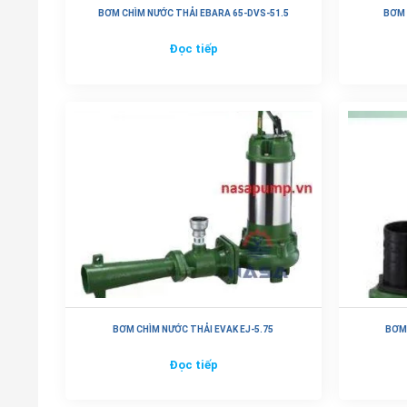
BƠM CHÌM NƯỚC THẢI EBARA 65-DVS-51.5
BƠM 
Đọc tiếp
BƠM CHÌM NƯỚC THẢI EVAK EJ-5.75
BƠM 
Đọc tiếp