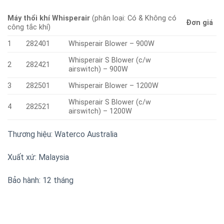
Máy thổi khí Whisperair
(phân loại: Có & Không có
Đơn giá
công tắc khí)
1
282401
Whisperair Blower – 900W
Whisperair S Blower (c/w
2
282421
airswitch) – 900W
3
282501
Whisperair Blower – 1200W
Whisperair S Blower (c/w
4
282521
airswitch) – 1200W
Thương hiệu: Waterco Australia
Xuất xứ: Malaysia
Bảo hành: 12 tháng