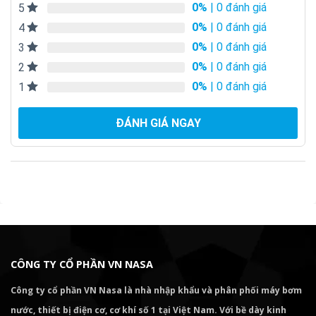
0%
| 0 đánh giá
5
0%
| 0 đánh giá
4
0%
| 0 đánh giá
3
0%
| 0 đánh giá
2
0%
| 0 đánh giá
1
ĐÁNH GIÁ NGAY
CÔNG TY CỔ PHẦN VN NASA
Công ty cổ phần VN Nasa là nhà nhập khẩu và phân phối máy bơm
nước, thiết bị điện cơ, cơ khí số 1 tại Việt Nam. Với bề dày kinh