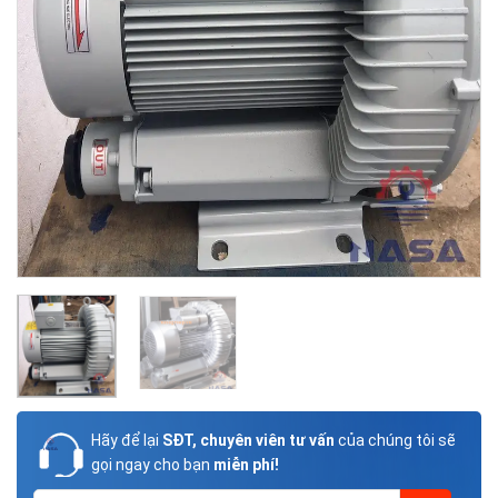
Hãy để lại
SĐT, chuyên viên tư vấn
của chúng tôi sẽ
gọi ngay cho bạn
miễn phí!