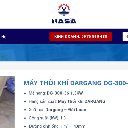
Tì
n Hệ
KINH DOANH: 0976 540 488
kiế
MÁY THỔI KHÍ DARGANG DG-300
Mã hàng:
DG-300-36 1.3KW
Hãng sản xuất:
Máy thổi khí DARGANG
Xuất xứ:
Dargang – Đài Loan
Công suất (kW): 1.3
Đường kính ống: 1 ½” – 40mm