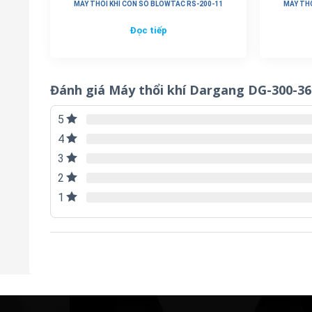
MÁY THỔI KHÍ CON SÒ BLOWTAC RS-200-11
MÁY THỔ
Đọc tiếp
Đánh giá Máy thổi khí Dargang DG-300-3
5
4
3
2
1