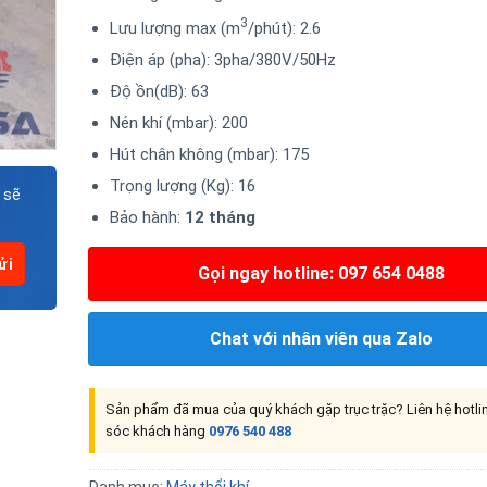
3
Lưu lượng max (m
/phút): 2.6
Điện áp (pha): 3pha/380V/50Hz
Độ ồn(dB): 63
Nén khí (mbar): 200
Hút chân không (mbar): 175
Trọng lượng (Kg): 16
 sẽ
Bảo hành:
12 tháng
Gọi ngay hotline: 097 654 0488
Chat với nhân viên qua Zalo
Sản phẩm đã mua của quý khách gặp trục trặc? Liên hệ hotl
sóc khách hàng
0976 540 488