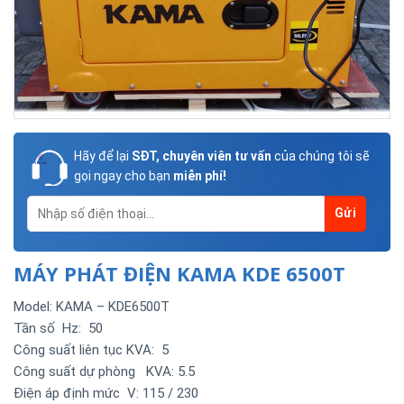
Hãy để lại
SĐT, chuyên viên tư vấn
của chúng tôi sẽ
gọi ngay cho bạn
miễn phí!
MÁY PHÁT ĐIỆN KAMA KDE 6500T
Model: KAMA – KDE6500T
Tần số Hz: 50
Công suất liên tục KVA: 5
Công suất dự phòng KVA: 5.5
Điện áp định mức V: 115 / 230