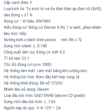
Cấp cách điện: F
Loại kích từ: Tự kích từ và ổn định điện áp điện tử (AVR),
dao động ≤ ±1 %
Động cơ – Kí hiệu: KM186F
Kiểu động cơ: Động cơ Diezen 4 thì, 1 xi lanh , phun nhiên
liệu trực tiếp.
Đường kính x hành trình piston mm: 86 x 72
Dung tích xilanh L: 0.148
Công suất liên tục động cơ kW: 6.3
Tỉ số nén: 23:1
Tốc độ động cơ r.p.m: 3000
Hệ thống làm mát: Làm mát bằng khí cưỡng bức
Hệ thống bôi trơn: Bơm dầu kết hợp vung té
Hệ thống khởi động: Đề nổ 12VDC
Nhiên liệu sử dụng: Diezen
Loại dầu bôi trơn: SAE15W40 (above CD grade)
Dung tích dầu bôi trơn L: 1.65
Nguồn nạp ắc quy V-A: 12V – 2A