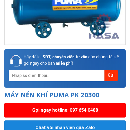
Hãy để lại
SĐT, chuyên viên tư vấn
của chúng tôi sẽ
gọi ngay cho bạn
miễn phí!
MÁY NÉN KHÍ PUMA PK 20300
Gọi ngay hotline: 097 654 0488
Chat với nhân viên qua Zalo