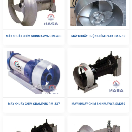
MÁY KHUẤY CHÌM SHINMAYWA SME40B
MÁY KHUẤY TRỘN CHÌM EVAK EM-5.10
MÁY KHUẤY CHÌM GRAMPUS RM-337
MÁY KHUẤY CHÌM SHINMAYWA SM250