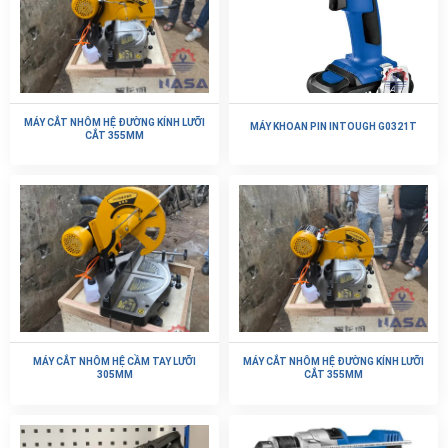
MÁY CẮT NHÔM HỆ ĐƯỜNG KÍNH LƯỠI
MÁY KHOAN PIN INTOUGH G0321T
CẮT 355MM
MÁY CẮT NHÔM HỆ CẦM TAY LƯỠI
MÁY CẮT NHÔM HỆ ĐƯỜNG KÍNH LƯỠI
305MM
CẮT 355MM