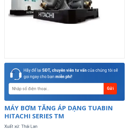
Hãy để lại
SĐT, chuyên viên tư vấn
của chúng tôi sẽ
gọi ngay cho bạn
miễn phí!
MÁY BƠM TĂNG ÁP DẠNG TUABIN
HITACHI SERIES TM
Xuất xứ: Thái Lan