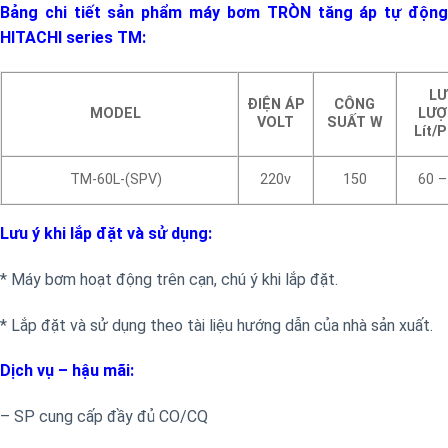
Bảng chi tiết sản phẩm máy bơm TRÒN tăng áp tự động
HITACHI series TM:
LƯ
ĐIỆN ÁP
CÔNG
MODEL
LƯỢ
VOLT
SUẤT W
Lít/
TM-60L-(SPV)
220v
150
60 –
Lưu ý khi lắp đặt và sử dụng:
* Máy bơm hoạt động trên cạn, chú ý khi lắp đặt.
* Lắp đặt và sử dụng theo tài liệu hướng dẫn của nhà sản xuất.
Dịch vụ – hậu mãi:
– SP cung cấp đầy đủ CO/CQ