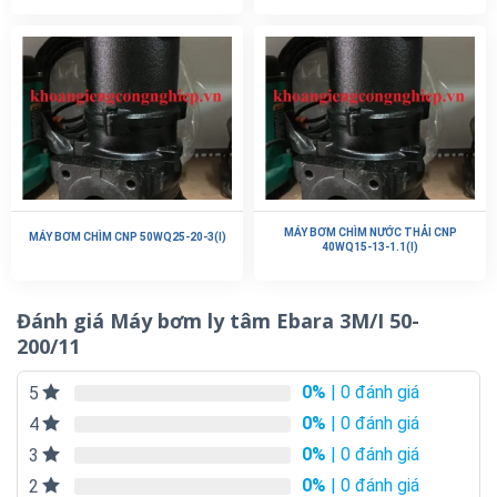
MÁY BƠM CHÌM NƯỚC THẢI CNP
MÁY BƠM CHÌM CNP 50WQ25-20-3(I)
40WQ15-13-1.1(I)
Đánh giá Máy bơm ly tâm Ebara 3M/I 50-
200/11
0%
| 0 đánh giá
5
0%
| 0 đánh giá
4
0%
| 0 đánh giá
3
0%
| 0 đánh giá
2