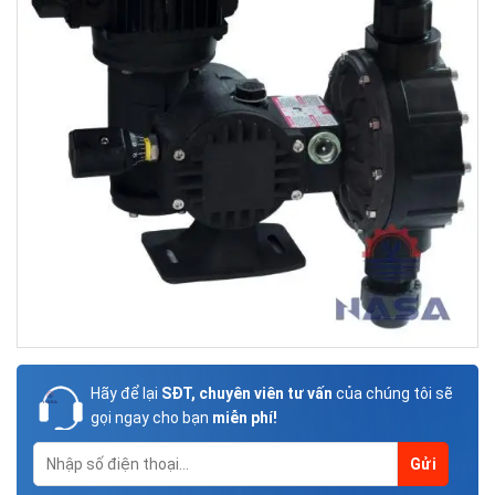
Hãy để lại
SĐT, chuyên viên tư vấn
của chúng tôi sẽ
gọi ngay cho bạn
miễn phí!