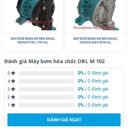
MÁY BƠM MÀNG KHÍ NÉN ARGAL
MÁY BƠM MÀNG KHÍ NÉN ARGAL
DDE060 FCN L TKV GLL
DDE060 ALN H NZN GLL
Đánh giá Máy bơm hóa chất OBL M 102
0%
| 0 đánh giá
5
0%
| 0 đánh giá
4
0%
| 0 đánh giá
3
0%
| 0 đánh giá
2
0%
| 0 đánh giá
1
ĐÁNH GIÁ NGAY