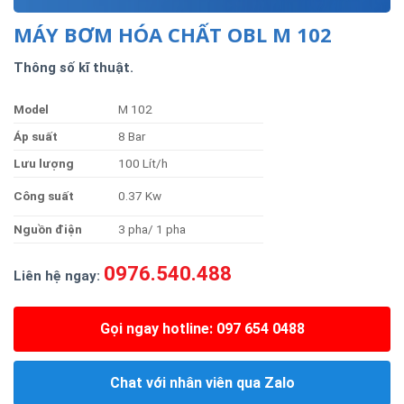
MÁY BƠM HÓA CHẤT OBL M 102
Thông số kĩ thuật.
Model
M 102
Á
p
suất
8 Bar
Lư
u
lượng
100 Lít/h
Công suất
0.37 Kw
Nguồn điện
3 pha/ 1 pha
0976.540.488
Liên hệ ngay:
Gọi ngay hotline: 097 654 0488
Chat với nhân viên qua Zalo