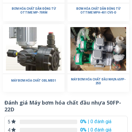
BƠM HÓA CHẤT DẪN ĐỘNG TỪ
BƠM HÓA CHẤT DẪN ĐỘNG TỪ
OTTIME MP-70RM
OTTIME MPH-401 CV5-D
MÁY BƠM HÓA CHẤT ĐẦU NHỰA 65FP-
MÁY BƠM HÓA CHẤT OBL MB31
25D
Đánh giá Máy bơm hóa chất đầu nhựa 50FP-
22D
0%
| 0 đánh giá
5
0%
| 0 đánh giá
4