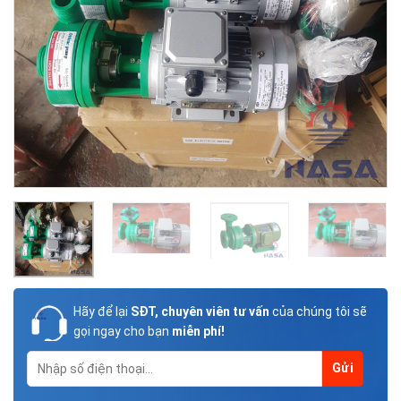
Hãy để lại
SĐT, chuyên viên tư vấn
của chúng tôi sẽ
gọi ngay cho bạn
miễn phí!