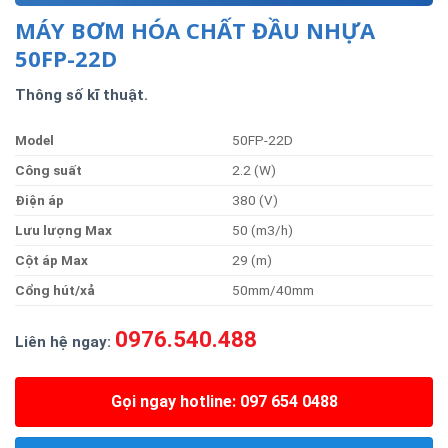
MÁY BƠM HÓA CHẤT ĐẦU NHỰA
50FP-22D
Thông số kĩ thuật.
Model
50FP-22D
Côn
g
suất
2.2 (W)
Điện
áp
380 (V)
Lưu
lượng Max
50 (m3/h)
Cột
áp Max
29 (m)
Cổng
hút/xả
50mm/40mm
0976.540.488
Liên hệ ngay:
Gọi ngay hotline: 097 654 0488