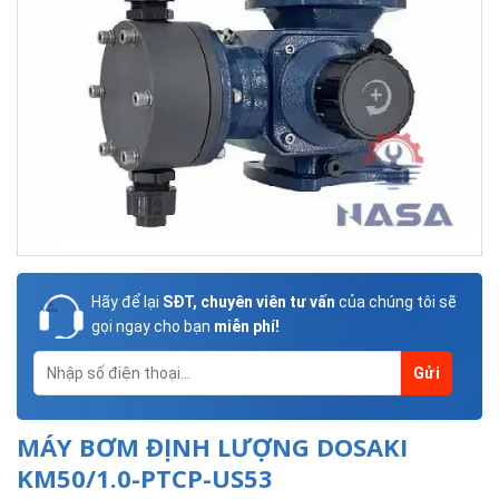
Hãy để lại
SĐT, chuyên viên tư vấn
của chúng tôi sẽ
gọi ngay cho bạn
miễn phí!
MÁY BƠM ĐỊNH LƯỢNG DOSAKI
KM50/1.0-PTCP-US53