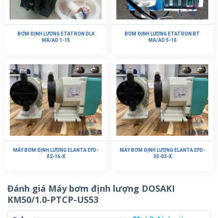
BƠM ĐỊNH LƯỢNG ETATRON DLX
BƠM ĐỊNH LƯỢNG ETATRON BT
MA/AD 1-15
MA/AD 5-10
MÁY BƠM ĐỊNH LƯỢNG ELANTA EFD-
MÁY BƠM ĐỊNH LƯỢNG ELANTA EFD-
02-16-X
30-03-X
Đánh giá Máy bơm định lượng DOSAKI
KM50/1.0-PTCP-US53