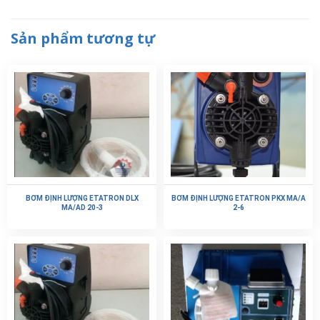
Sản phẩm tương tự
BƠM ĐỊNH LƯỢNG ETATRON DLX
BƠM ĐỊNH LƯỢNG ETATRON PKX MA/A
MA/AD 20-3
2-6