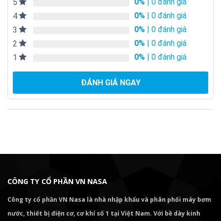
0%
| 0 đánh giá
5
0%
| 0 đánh giá
4
0%
| 0 đánh giá
3
0%
| 0 đánh giá
2
0%
| 0 đánh giá
1
ĐÁNH GIÁ NGAY
CÔNG TY CỔ PHẦN VN NASA
Công ty cổ phần VN Nasa là nhà nhập khẩu và phân phối máy bơm
nước, thiết bị điện cơ, cơ khí số 1 tại Việt Nam. Với bề dày kinh