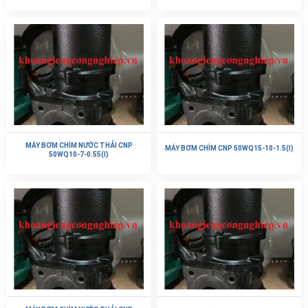
MÁY BƠM CHÌM NƯỚC THẢI CNP
MÁY BƠM CHÌM CNP 50WQ15-10-1.5(I)
50WQ10-7-0.55(I)