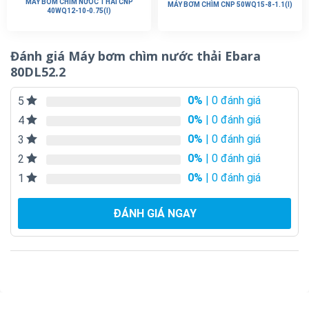
MÁY BƠM CHÌM NƯỚC THẢI CNP
MÁY BƠM CHÌM CNP 50WQ15-8-1.1(I)
40WQ12-10-0.75(I)
Đánh giá Máy bơm chìm nước thải Ebara
80DL52.2
0%
| 0 đánh giá
5
0%
| 0 đánh giá
4
0%
| 0 đánh giá
3
0%
| 0 đánh giá
2
0%
| 0 đánh giá
1
ĐÁNH GIÁ NGAY