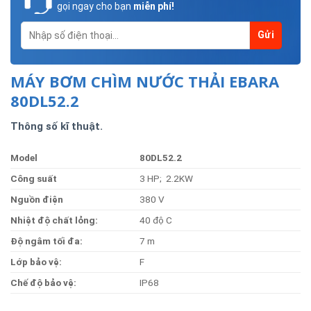
gọi ngay cho bạn
miễn phí!
MÁY BƠM CHÌM NƯỚC THẢI EBARA
80DL52.2
Thông số kĩ thuật.
Model
80DL52.2
Công
suất
3 HP; 2.2KW
Nguồn
điện
380 V
Nhiệt
độ
chất
lỏng:
40 độ C
Độ
ngâm
tối
đa:
7 m
Lớp
bảo
vệ:
F
Chế
độ bảo vệ:
IP68