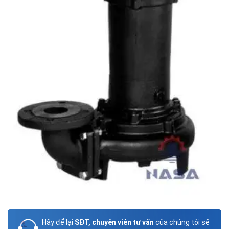
Hãy để lại
SĐT, chuyên viên tư vấn
của chúng tôi sẽ