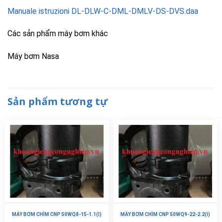
Manuale istruzioni DL-DLW-C-DML-DMLV-DS-DVS.daa
Các sản phẩm máy bơm khác
Máy bơm Nasa
Sản phẩm tương tự
MÁY BƠM CHÌM CNP 50WQ8-15-1.1(I)
MÁY BƠM CHÌM CNP 50WQ9-22-2.2(I)