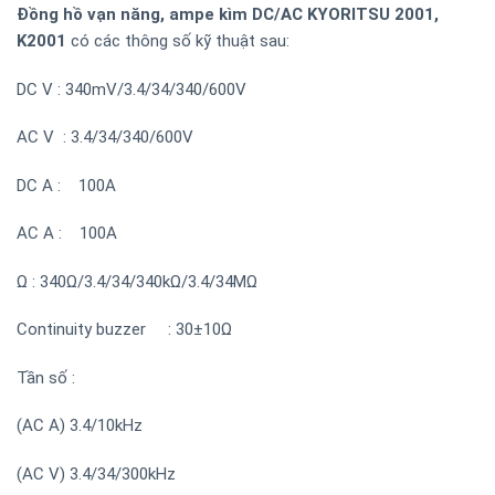
Đồng hồ vạn năng, ampe kìm DC/AC KYORITSU 2001,
K2001
có các thông số kỹ thuật sau:
DC V : 340mV/3.4/34/340/600V
AC V : 3.4/34/340/600V
DC A : 100A
AC A : 100A
Ω : 340Ω/3.4/34/340kΩ/3.4/34MΩ
Continuity buzzer : 30±10Ω
Tần số :
(AC A) 3.4/10kHz
(AC V) 3.4/34/300kHz