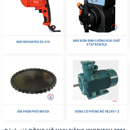
MÁY BƠM ĐỊNH LƯỢNG HOÁ CHẤT
MÁY KHOAN FEG EG-515
ETATRON DLX
ĐĨA PHÂN PHỐI KHÍ EDI
ĐỘNG CƠ PHÒNG NỔ YB2 801-2