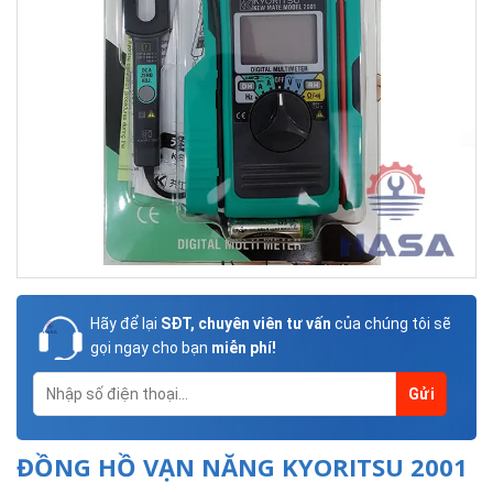
Hãy để lại
SĐT, chuyên viên tư vấn
của chúng tôi sẽ
gọi ngay cho bạn
miễn phí!
ĐỒNG HỒ VẠN NĂNG KYORITSU 2001