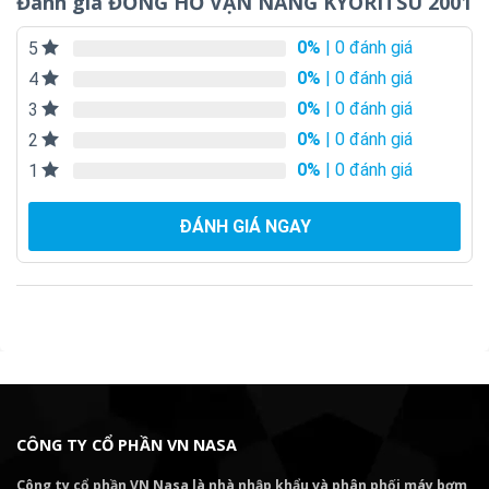
Đánh giá ĐỒNG HỒ VẠN NĂNG KYORITSU 2001
0%
| 0 đánh giá
5
0%
| 0 đánh giá
4
0%
| 0 đánh giá
3
0%
| 0 đánh giá
2
0%
| 0 đánh giá
1
ĐÁNH GIÁ NGAY
CÔNG TY CỔ PHẦN VN NASA
Công ty cổ phần VN Nasa là nhà nhập khẩu và phân phối máy bơm