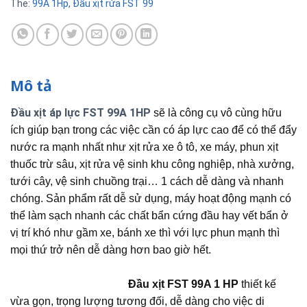
Thẻ:
99A 1Hp
,
Đầu xịt rửa FST 99
Mô tả
Đầu xịt áp lực FST 99A 1HP
sẽ là công cụ vô cùng hữu
ích giúp bạn trong các việc cần có áp lực cao để có thể đẩy
nước ra mạnh nhất như xịt rửa xe ô tô, xe máy, phun xịt
thuốc trừ sâu, xịt rửa vệ sinh khu công nghiệp, nhà xưởng,
tưới cây, vệ sinh chuồng trại… 1 cách dễ dàng và nhanh
chóng. Sản phẩm rất dễ sử dụng, máy hoạt động mạnh có
thể làm sạch nhanh các chất bẩn cứng đầu hay vết bẩn ở
vị trí khó như gầm xe, bánh xe thì với lực phun mạnh thì
mọi thứ trở nên dễ dàng hơn bao giờ hết.
Đầu xịt FST 99A 1 HP
thiết kế
vừa gọn, trọng lượng tương đối, dễ dàng cho việc di