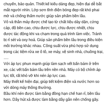
chuyển, bảo quản.
Thiết kế kiểu dáng đẹp, hiện đại dễ bắt
mắt người nhìn. Lớp sơn tĩnh điện bóng đẹp rất khó phai
mờ và chống thấm nước giúp sản phẩm bền lâu.
Vỏ và thân máy được chế tạo từ chất liệu dày dặn, cứng
cáp, độ bền cao, chịu được lực, chịu được nhiệt, chịu
được tác động khi va chạm trong quá trình làm việc
. Tránh
bị rỉ sét và oxy hoá. Giúp sản phẩm bền lâu trong điều kiện
môi trường khác nhau. Công suất vừa phù hợp sử dụng
trong các tiệm rửa xe ô tô, xe máy, vệ sinh nhà, chuồng trại,
….
Với áp lực phun mạnh giúp làm sạch vết bẩn bám ở trên
xe, các vết bẩn bám lâu trên nền nhà. Máy có bộ chỉnh áp
lực tốt, rất khó vỡ khi nén áp lực cao.
Máy thiết kế hiện đại, giúp tiết kiệm điện và nước hơn so
với dòng máy thông thường.
Bầu khí nén được làm bằng đồng hạn chế han rỉ, bền lâu
hơn. Dây hút xả được làm bằng dây gân nên chống gãy.