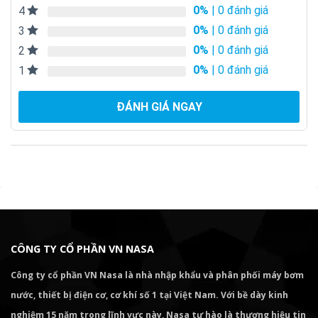
0%
| 0 đánh giá
4
0%
| 0 đánh giá
3
0%
| 0 đánh giá
2
0%
| 0 đánh giá
1
ĐÁNH GIÁ NGAY
CÔNG TY CỔ PHẦN VN NASA
Công ty cổ phần VN Nasa là nhà nhập khẩu và phân phối máy bơm
nước, thiết bị điện cơ, cơ khí số 1 tại Việt Nam. Với bề dày kinh
nghiệm 15 năm trong lĩnh vực này, Nasa tự hào là thương hiệu tin