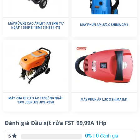
MÁY RỬA XE CAO ÁP LUTIAN 3KW TỰ
MÁY PHUN ÁP LỰC OSHIMA CM1
NGẮT 1750PSI 18M17.5-3S4-TS
MÁY RỬA XE CAO ÁP TỰ ĐỘNG NGẮT
MÁY PHUN ÁP LỰC OSHIMA IM1
3KW JEEPLUS JPS-X350
Đánh giá Đầu xịt rửa FST 99,99A 1Hp
0%
| 0 đánh giá
5