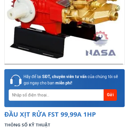
Hãy để lại
SĐT, chuyên viên tư vấn
của chúng tôi sẽ
gọi ngay cho bạn
miễn phí!
ĐẦU XỊT RỬA FST 99,99A 1HP
THÔNG SỐ KỸ THUẬT