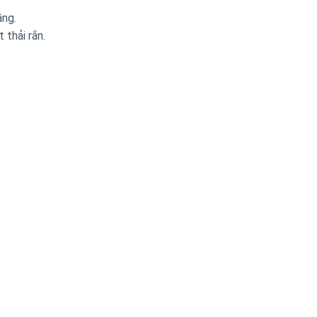
ầng.
 thải rắn.