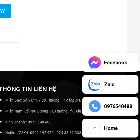
AY
Facebook
Zalo
THÔNG TIN LIÊN HỆ
Miền Bắc:
Số 31/109 Sở Thượng – Hoàng Mai – Hà Nội
0976540488
Miền Nam:
Số 480 Đường 51, Phường Phú Tân, TP Bình Dương
Kinh Doanh : 0976 540 488
Home
Hotline/CSKH: 0902 192 979 | 024 33 52 3333