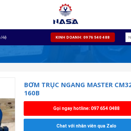
Tì
n Hệ
KINH DOANH: 0976 540 488
kiế
BƠM TRỤC NGANG MASTER CM32
160B
Gọi ngay hotline: 097 654 0488
Chat với nhân viên qua Zalo