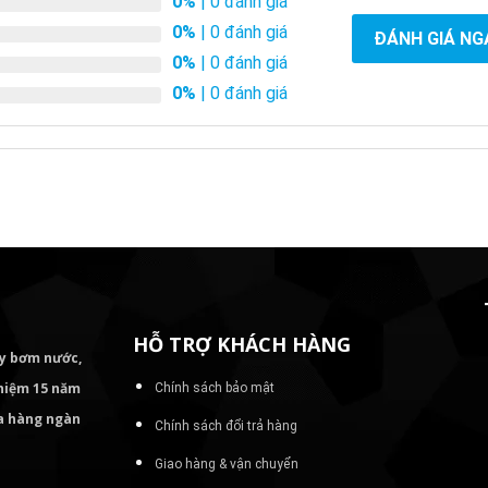
0%
| 0 đánh giá
0%
| 0 đánh giá
ĐÁNH GIÁ NG
0%
| 0 đánh giá
0%
| 0 đánh giá
HỖ TRỢ KHÁCH HÀNG
áy bơm
nước,
nghiệm 15 năm
Chính sách bảo mật
ủa hàng ngàn
Chính sách đổi trả hàng
Giao hàng & vận chuyển