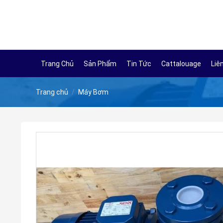
Skip
to
content
Trang Chủ
Sản Phẩm
Tin Tức
Cattalouage
Liê
Trang chủ
/
Máy Bơm