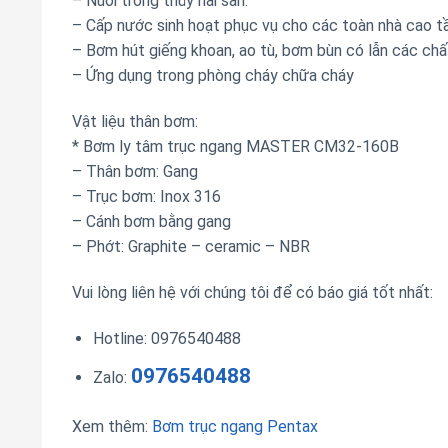
– Nuôi trồng thủy hải sản.
– Cấp nước sinh hoạt phục vụ cho các toàn nhà cao t
– Bơm hút giếng khoan, ao tù, bơm bùn có lẫn các chất
– Ứng dụng trong phòng cháy chữa cháy
Vật liệu thân bơm:
* Bơm ly tâm trục ngang MASTER CM32-160B
– Thân bơm: Gang
– Trục bơm: Inox 316
– Cánh bơm bằng gang
– Phớt: Graphite – ceramic – NBR
Vui lòng liên hệ với chúng tôi để có báo giá tốt nhất:
Hotline: 0976540488
0976540488
Zalo:
Xem thêm:
Bơm trục ngang Pentax