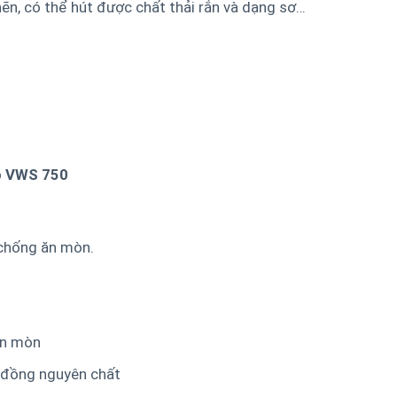
n, có thể hút được chất thải rắn và dạng sơ…
mp VWS 750
chống ăn mòn.
ăn mòn
y đồng nguyên chất