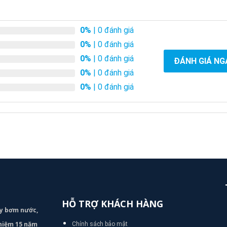
0%
| 0 đánh giá
0%
| 0 đánh giá
0%
| 0 đánh giá
ĐÁNH GIÁ NG
0%
| 0 đánh giá
0%
| 0 đánh giá
HỖ TRỢ KHÁCH HÀNG
áy bơm
nước,
nghiệm 15 năm
Chính sách bảo mật