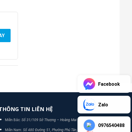
AY
Facebook
Zalo
THÔNG TIN LIÊN HỆ
Miền Bắc:
Số 31/109 Sở Thượng – Hoàng Mai – Hà Nội
0976540488
Miền Nam:
Số 480 Đường 51, Phường Phú Tân, TP Bình Dương