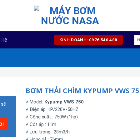
Tì
n Hệ
KINH DOANH: 0976 540 488
kiế
BƠM THẢI CHÌM KYPUMP VWS 75
√ Model:
Kypump VWS 750
 sẽ
√ Điện áp: 1P/220V-50HZ
√ Công xuất : 750W (1hp)
√ Cột áp : 11m
√ Lưu lượng : 28m3/h.
√ Họng xả : 76mm