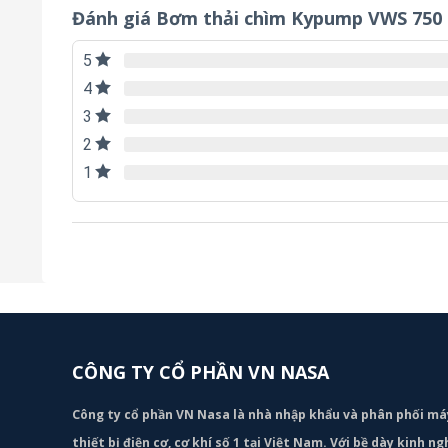
Đánh giá Bơm thải chìm Kypump VWS 750
5
4
3
2
1
CÔNG TY CỔ PHẦN VN NASA
Công ty cổ phần VN Nasa là nhà nhập khẩu và phân phối m
thiết bị điện cơ, cơ khí số 1 tại Việt Nam. Với bề dày kinh 