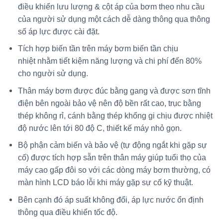
điều khiển lưu lượng & cột áp của bơm theo nhu cầu
của người sử dụng một cách dễ dàng thông qua thông
số áp lực được cài đặt.
Tích hợp biến tần trên máy bơm biến tần chịu
nhiệt nhằm tiết kiệm năng lượng và chi phí đến 80%
cho người sử dụng.
Thân máy bơm được đúc bằng gang và được sơn tĩnh
điện bên ngoài bảo vệ nên độ bền rất cao, trục bằng
thép không rỉ, cánh bằng thép khổng gi chịu được nhiệt
độ nước lên tới 80 độ C, thiết kế máy nhỏ gọn.
Bộ phận cảm biến và bảo vệ (tự động ngắt khi gặp sự
cố) được tích hợp sẵn trên thân máy giúp tuổi thọ của
máy cao gấp đôi so với các dòng máy bơm thường, có
màn hình LCD báo lỗi khi máy gặp sự cố kỹ thuật.
Bên cạnh đó áp suất không đổi, áp lực nước ổn định
thông qua điều khiển tốc độ.