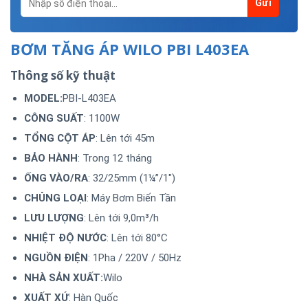
BƠM TĂNG ÁP WILO PBI L403EA
Thông số kỹ thuật
MODEL:
PBI-L403EA
CÔNG SUẤT
: 1100W
TỔNG CỘT ÁP
: Lên tới 45m
BẢO HÀNH
: Trong 12 tháng
ỐNG VÀO/RA
: 32/25mm (1¼”/1″)
CHỦNG LOẠI
: Máy Bơm Biến Tần
LƯU LƯỢNG
: Lên tới 9,0m³/h
NHIỆT ĐỘ NƯỚC
: Lên tới 80°C
NGUỒN ĐIỆN
: 1Pha / 220V / 50Hz
NHÀ SẢN XUẤT:
Wilo
XUẤT XỨ
: Hàn Quốc