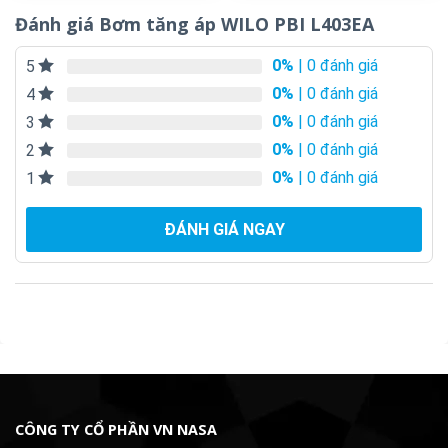
Đánh giá Bơm tăng áp WILO PBI L403EA
0%
| 0 đánh giá
5
0%
| 0 đánh giá
4
0%
| 0 đánh giá
3
0%
| 0 đánh giá
2
0%
| 0 đánh giá
1
ĐÁNH GIÁ NGAY
CÔNG TY CỔ PHẦN VN NASA