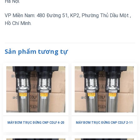
Hà Nội.
VP Miền Nam: 480 Đường 51, KP2, Phường Thủ Dầu Một ,
Hồ Chí Minh.
Sản phẩm tương tự
MÁY BƠM TRỤC ĐỨNG CNP CDLF 4-20
MÁY BƠM TRỤC ĐỨNG CNP CDLF 2-11