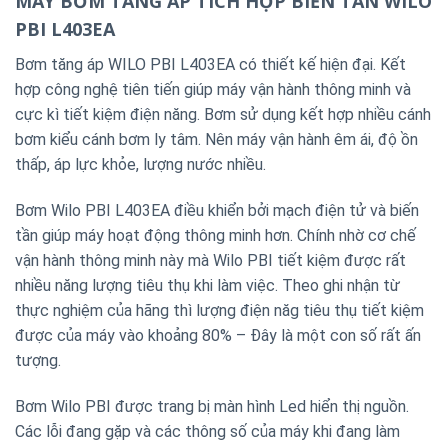
MÁY BƠM TĂNG ÁP TÍCH HỢP BIẾN TẦN WILO
PBI L403EA
Bơm tăng áp WILO PBI L403EA có thiết kế hiện đại. Kết
hợp công nghệ tiên tiến giúp máy vận hành thông minh và
cực kì tiết kiệm điện năng. Bơm sử dụng kết hợp nhiều cánh
bơm kiểu cánh bơm ly tâm. Nên máy vận hành êm ái, độ ồn
thấp, áp lực khỏe, lượng nước nhiều.
Bơm Wilo PBI L403EA điều khiển bởi mạch điện tử và biến
tần giúp máy hoạt động thông minh hơn. Chính nhờ cơ chế
vận hành thông minh này mà Wilo PBI tiết kiệm được rất
nhiều năng lượng tiêu thụ khi làm việc. Theo ghi nhận từ
thực nghiệm của hãng thì lượng điện năg tiêu thụ tiết kiệm
được của máy vào khoảng 80% – Đây là một con số rất ấn
tượng.
Bơm Wilo PBI được trang bị màn hình Led hiển thị nguồn.
Các lỗi đang gặp và các thông số của máy khi đang làm