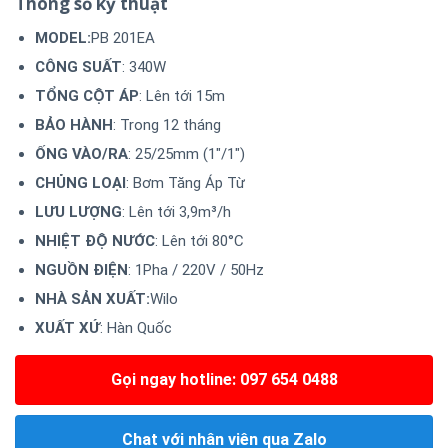
Thông số kỹ thuật
MODEL:
PB 201EA
CÔNG SUẤT
: 340W
TỔNG CỘT ÁP
: Lên tới 15m
BẢO HÀNH
: Trong 12 tháng
ỐNG VÀO/RA
: 25/25mm (1″/1″)
CHỦNG LOẠI
: Bơm Tăng Áp Từ
LƯU LƯỢNG
: Lên tới 3,9m³/h
NHIỆT ĐỘ NƯỚC
: Lên tới 80°C
NGUỒN ĐIỆN
: 1Pha / 220V / 50Hz
NHÀ SẢN XUẤT:
Wilo
XUẤT XỨ
: Hàn Quốc
Gọi ngay hotline: 097 654 0488
Chat với nhân viên qua Zalo