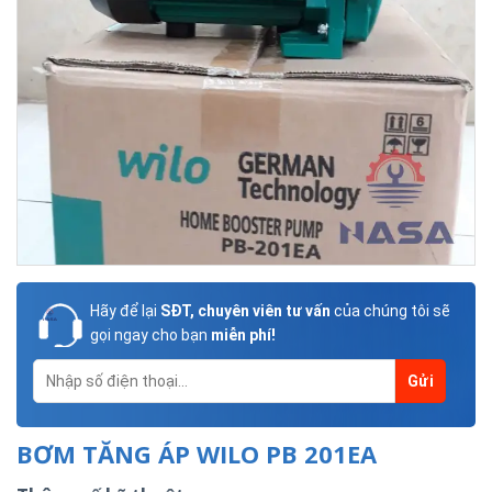
Hãy để lại
SĐT, chuyên viên tư vấn
của chúng tôi sẽ
gọi ngay cho bạn
miễn phí!
BƠM TĂNG ÁP WILO PB 201EA