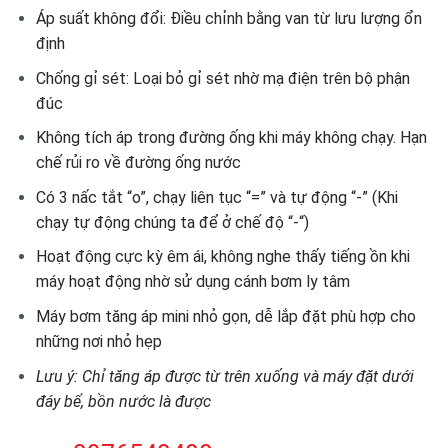
Áp suất không đổi: Điều chỉnh bằng van từ lưu lượng ổn
định
Chống gỉ sét: Loại bỏ gỉ sét nhờ mạ điện trên bộ phận
đúc
Không tích áp trong đường ống khi máy không chạy. Hạn
chế rủi ro về đường ống nước
Có 3 nấc tắt “o”, chạy liên tục “=” và tự động “-” (Khi
chạy tự động chúng ta để ở chế độ “-“)
Hoạt động cực kỳ êm ái, không nghe thấy tiếng ồn khi
máy hoạt động nhờ sử dụng cánh bơm ly tâm
Máy bơm tăng áp mini nhỏ gọn, dễ lắp đặt phù hợp cho
những nơi nhỏ hẹp
Lưu ý
: Chỉ tăng áp được từ trên xuống và máy đặt dưới
đáy bể, bồn nước là được