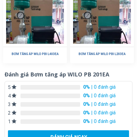
BƠM TĂNG ÁP WILO PBI L403EA
BƠM TĂNG ÁP WILO PBI L203EA
Đánh giá Bơm tăng áp WILO PB 201EA
0%
| 0 đánh giá
5
0%
| 0 đánh giá
4
0%
| 0 đánh giá
3
0%
| 0 đánh giá
2
0%
| 0 đánh giá
1