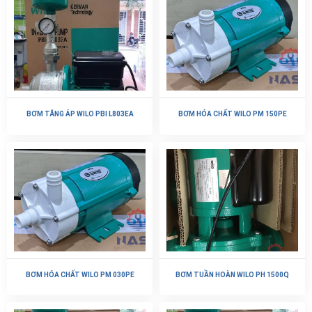
BƠM TĂNG ÁP WILO PBI L803EA
BƠM HÓA CHẤT WILO PM 150PE
BƠM HÓA CHẤT WILO PM 030PE
BƠM TUẦN HOÀN WILO PH 1500Q