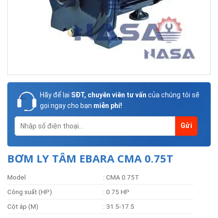
Hãy để lại
SĐT, chuyên viên tư vấn
của chúng tôi sẽ
gọi ngay cho bạn
miễn phí!
BƠM LY TÂM EBARA CMA 0.75T
Model
: CMA 0.75T
Công suất (HP)
: 0.75 HP
Cột áp (M)
: 31.5-17.5