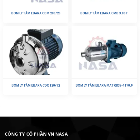
BƠM LY TÂM EBARA CDM 200/20
BƠM LY TÂM EBARA CMB 3.00T
BƠM LY TÂM EBARA CDX 120/12
BƠM LY TÂM EBARA MATRIX 5-4T/0.9
CÔNG TY CỔ PHẦN VN NASA