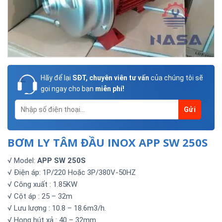
Hãy để lại
SĐT, chuyên viên tư vấn
của chúng tôi sẽ
gọi ngay cho bạn
miễn phí!
BƠM LY TÂM ĐẦU INOX APP SW 250S
√ Model:
APP SW 250S
√ Điện áp: 1P/220 Hoặc 3P/380V-50HZ
√ Công xuất : 1.85KW
√ Cột áp : 25 – 32m
√ Lưu lượng : 10.8 – 18.6m3/h.
√ Họng hút xả : 40 – 32mm.