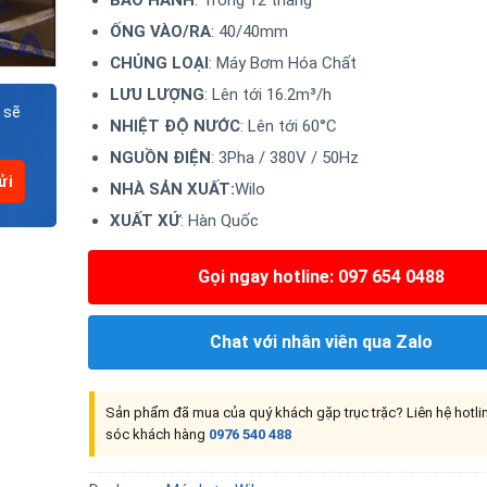
BẢO HÀNH
: Trong 12 tháng
ỐNG VÀO/RA
: 40/40mm
CHỦNG LOẠI
: Máy Bơm Hóa Chất
LƯU LƯỢNG
: Lên tới 16.2m³/h
 sẽ
NHIỆT ĐỘ NƯỚC
: Lên tới 60°C
NGUỒN ĐIỆN
: 3Pha / 380V / 50Hz
NHÀ SẢN XUẤT:
Wilo
XUẤT XỨ
: Hàn Quốc
Gọi ngay hotline: 097 654 0488
Chat với nhân viên qua Zalo
Sản phẩm đã mua của quý khách gặp trục trặc? Liên hệ hotl
sóc khách hàng
0976 540 488