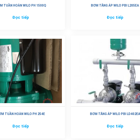
M TUẦN HOÀN WILO PH 1500Q
BƠM TĂNG ÁP WILO PBI L205EA
Đọc tiếp
Đọc tiếp
ƠM TUẦN HOÀN WILO PH 254E
BƠM TĂNG ÁP WILO PBI LD402E
Đọc tiếp
Đọc tiếp