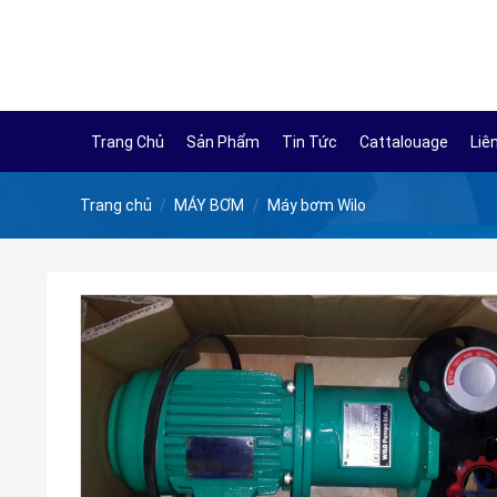
Skip
to
content
Trang Chủ
Sản Phẩm
Tin Tức
Cattalouage
Liê
Trang chủ
/
MÁY BƠM
/
Máy bơm Wilo