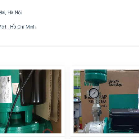
i, Hà Nội.
t , Hồ Chí Minh.