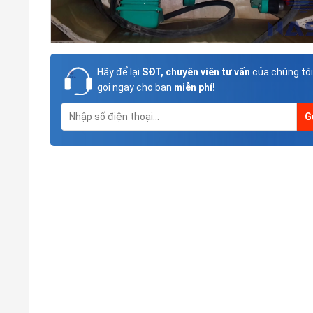
Hãy để lại
SĐT, chuyên viên tư vấn
của chúng tôi
gọi ngay cho bạn
miễn phí!