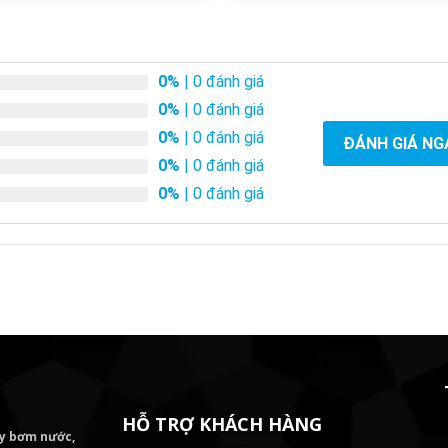
0%
| 0 đánh giá
0%
| 0 đánh giá
0%
| 0 đánh giá
ĐÁNH GIÁ NG
0%
| 0 đánh giá
0%
| 0 đánh giá
HỖ TRỢ KHÁCH HÀNG
áy bơm
nước,