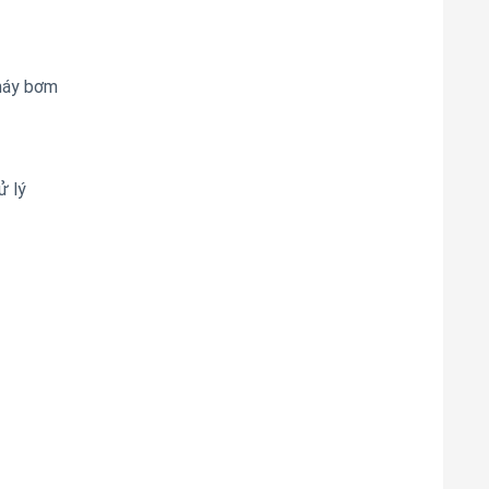
 máy bơm
ử lý