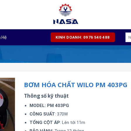
Tì
n Hệ
KINH DOANH: 0976 540 488
kiế
BƠM HÓA CHẤT WILO PM 403PG
Thông số kỹ thuật
MODEL: PM 403PG
CÔNG SUẤT
: 370W
TỔNG CỘT ÁP
: Lên tới 11m