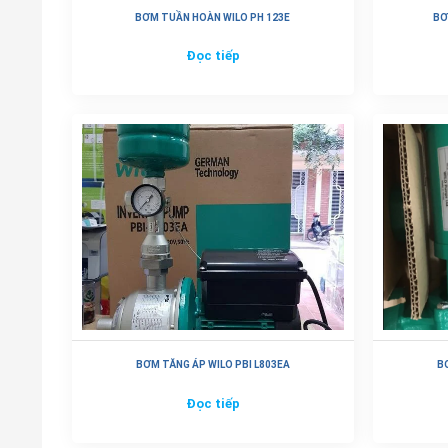
BƠM TUẦN HOÀN WILO PH 123E
BƠ
Đọc tiếp
BƠM TĂNG ÁP WILO PBI L803EA
B
Đọc tiếp