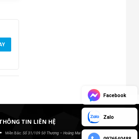
AY
Facebook
Zalo
THÔNG TIN LIÊN HỆ
Miền Bắc:
Số 31/109 Sở Thượng – Hoàng Mai – Hà Nội
0976540488