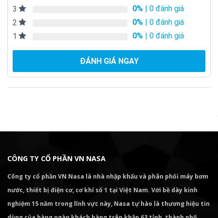
0%
| 0 đánh giá
3
0%
| 0 đánh giá
2
0%
| 0 đánh giá
1
ĐÁNH GIÁ NGAY
CÔNG TY CỔ PHẦN VN NASA
Công ty cổ phần VN Nasa là nhà nhập khẩu và phân phối máy bơm
nước, thiết bị điện cơ, cơ khí số 1 tại Việt Nam. Với bề dày kinh
nghiệm 15 năm trong lĩnh vực này, Nasa tự hào là thương hiệu tin
dùng của hàng ngàn khách hàng trên khắp 63 tỉnh, thành phố.