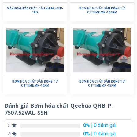
MÁY BƠM HÓA CHẤT ĐẦU NHỰA 40FP-
BƠM HÓA CHẤT DẪN ĐỘNG TỪ
18D
OTTIME MP-100RM
BƠM HÓA CHẤT DẪN ĐỘNG TỪ
BƠM HÓA CHẤT DẪN ĐỘNG TỪ
OTTIME MP-10RM
OTTIME MP-15RM
Đánh giá Bơm hóa chất Qeehua QHB-P-
7507.52VAL-SSH
0%
| 0 đánh giá
5
0%
| 0 đánh giá
4