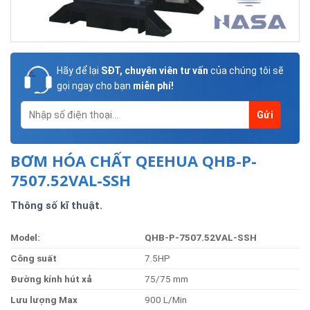
Hãy để lại
SĐT, chuyên viên tư vấn
của chúng tôi sẽ
gọi ngay cho bạn
miễn phí!
BƠM HÓA CHẤT QEEHUA QHB-P-
7507.52VAL-SSH
Thông số kĩ thuật.
Model:
QHB-P-7507.52VAL-SSH
Côn
g suất
7.5HP
Đường kính hút xả
75/75 mm
Lưu lượng Max
900 L/Min