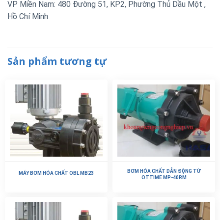
VP Miền Nam: 480 Đường 51, KP2, Phường Thủ Dầu Một ,
Hồ Chí Minh
Sản phẩm tương tự
BƠM HÓA CHẤT DẪN ĐỘNG TỪ
MÁY BƠM HÓA CHẤT OBL MB23
OTTIME MP-40RM