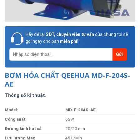
Hãy để lại
SĐT, chuyên viên tư vấn
của chúng tôi sẽ
gọi ngay cho bạn
miễn phí!
BƠM HÓA CHẤT QEEHUA MD-F-204S-
AE
Thông số kĩ thuật.
Model:
MD-F-204S-AE
Côn
g suất
65W
Đường kính hút xả
20/20 mm
Lưu lượng Max
45 L/Min