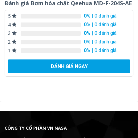
Đánh giá Bơm hóa chất Qeehua MD-F-204S-AE
0%
| 0 đánh giá
5
0%
| 0 đánh giá
4
0%
| 0 đánh giá
3
0%
| 0 đánh giá
2
0%
| 0 đánh giá
1
ĐÁNH GIÁ NGAY
CÔNG TY CỔ PHẦN VN NASA