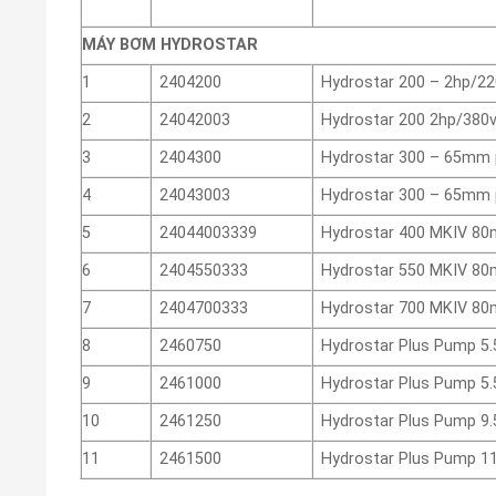
MÁY BƠM HYDROSTAR
1
2404200
Hydrostar 200 – 2hp/22
2
24042003
Hydrostar 200 2hp/380v
3
2404300
Hydrostar 300 – 65mm 
4
24043003
Hydrostar 300 – 65mm 
5
24044003339
Hydrostar 400 MKIV 80
6
2404550333
Hydrostar 550 MKIV 80
7
2404700333
Hydrostar 700 MKIV 80
8
2460750
Hydrostar Plus Pump 5
9
2461000
Hydrostar Plus Pump 5
10
2461250
Hydrostar Plus Pump 9
11
2461500
Hydrostar Plus Pump 1