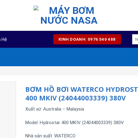
Tì
n Hệ
KINH DOANH: 0976 540 488
kiế
BƠM HỒ BƠI WATERCO HYDROS
400 MKIV (24044003339) 380V
Xuất xứ: Australia – Malaysia
Model: Hydrostar 400 MKIV (24044003339) 380V
Nhà sản xuất:
WATERCO