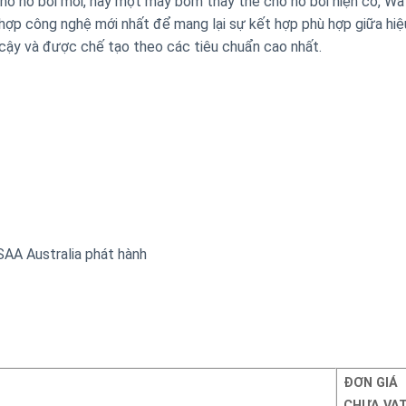
o hồ bơi mới, hay một máy bơm thay thế cho hồ bơi hiện có, W
hợp công nghệ mới nhất để mang lại sự kết hợp phù hợp giữa hiệ
cậy và được chế tạo theo các tiêu chuẩn cao nhất.
SAA Australia phát hành
ĐƠN GIÁ
CHƯA VA