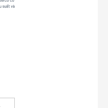
aterco có
u suất và
T