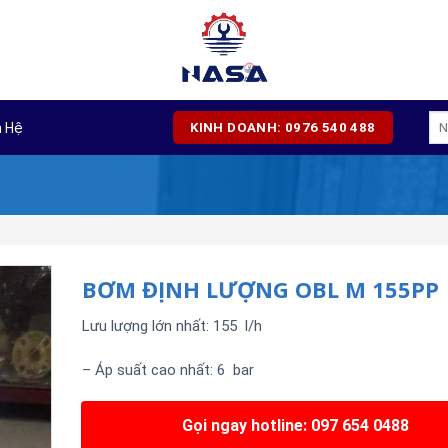
Tì
n Hệ
KINH DOANH: 0976 540 488
kiế
BƠM ĐỊNH LƯỢNG OBL M 155PP
Lưu lượng lớn nhất: 155 l/h
– Áp suất cao nhất: 6 bar
Gọi ngay hotline: 097 654 0488