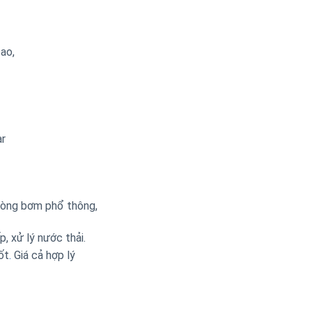
ao,
ar
 dòng bơm phổ thông,
, xử lý nước thải.
ốt
.
Giá cả hợp lý