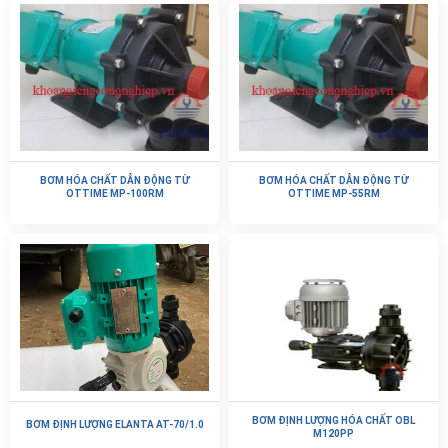
BƠM HÓA CHẤT DẪN ĐỘNG TỪ
BƠM HÓA CHẤT DẪN ĐỘNG TỪ
OTTIME MP-100RM
OTTIME MP-55RM
BƠM ĐỊNH LƯỢNG HÓA CHẤT OBL
BƠM ĐỊNH LƯỢNG ELANTA AT-70/1.0
M120PP