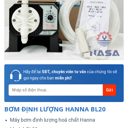
Hãy để lại
SĐT, chuyên viên tư vấn
của chúng tôi sẽ
gọi ngay cho bạn
miễn phí!
BƠM ĐỊNH LƯỢNG HANNA BL20
Máy bơm định lượng hoá chất Hanna