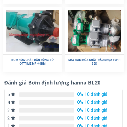
BƠM HÓA CHẤT DẪN ĐỘNG TỪ
MÁY BƠM HÓA CHẤT ĐẦU NHỰA 80FP-
OTTIME MP-40RM
32D
Đánh giá Bơm định lượng hanna BL20
0%
| 0 đánh giá
5
0%
| 0 đánh giá
4
0%
| 0 đánh giá
3
0%
| 0 đánh giá
2
0%
| 0 đánh giá
1