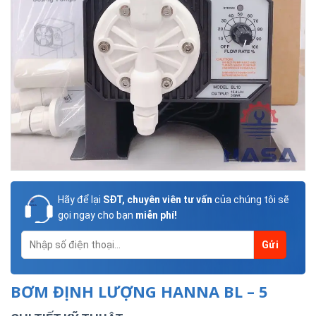
Hãy để lại
SĐT, chuyên viên tư vấn
của chúng tôi sẽ
gọi ngay cho bạn
miễn phí!
BƠM ĐỊNH LƯỢNG HANNA BL – 5