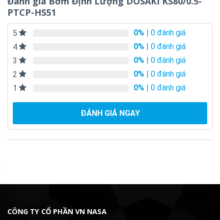
Đánh giá Bơm Định Lượng DOSAKI KS80/0.5-
PTCP-HS51
0%
| 0 đánh giá
5
0%
| 0 đánh giá
4
0%
| 0 đánh giá
3
0%
| 0 đánh giá
2
0%
| 0 đánh giá
1
ĐÁNH GIÁ NGAY
CÔNG TY CỔ PHẦN VN NASA