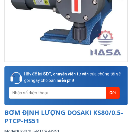
Hãy để lại
SĐT, chuyên viên tư vấn
của chúng tôi sẽ
gọi ngay cho bạn
miễn phí!
BƠM ĐỊNH LƯỢNG DOSAKI KS80/0.5-
PTCP-HS51
Model:KS80/0.5-PTCP-HS51