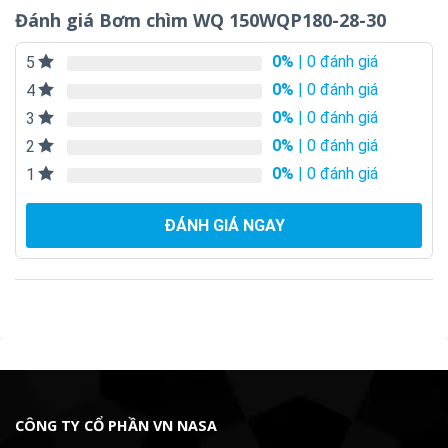
Đánh giá Bơm chìm WQ 150WQP180-28-30
0%
| 0 đánh giá
5
0%
| 0 đánh giá
4
0%
| 0 đánh giá
3
0%
| 0 đánh giá
2
0%
| 0 đánh giá
1
ĐÁNH GIÁ NGAY
CÔNG TY CỔ PHẦN VN NASA