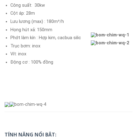
Công suất: 30kw
Cột áp: 28m
Lưu lương (max) : 180m³/h
Họng hút xả: 150mm
Phớt làm kín : Hợp kim, cacbua silic
Trục bơm: inox
Vít: inox
Động cơ : 100% đồng
TÍNH NĂNG NỔI BẬT: