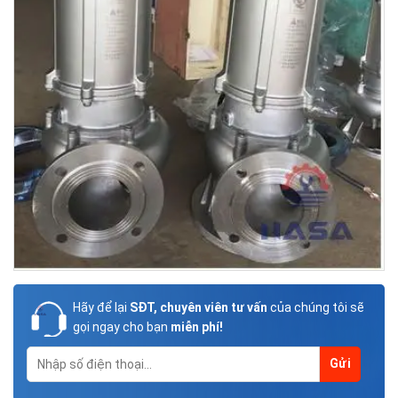
Hãy để lại
SĐT, chuyên viên tư vấn
của chúng tôi sẽ
gọi ngay cho bạn
miễn phí!