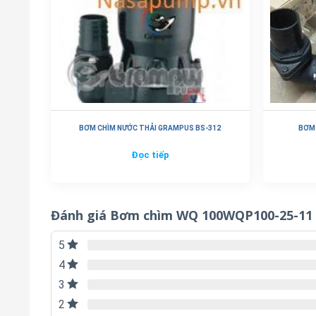
BƠM CHÌM NƯỚC THẢI GRAMPUS BS-312
BƠM 
Đọc tiếp
Đánh giá Bơm chìm WQ 100WQP100-25-11
5
4
3
2