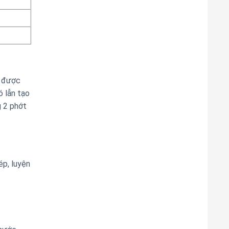
m được
ó lẫn tạo
g 2 phớt
ép, luyện