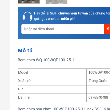
Hãy để lại
SĐT, chuyên viên tư vấn
của chúng tôi
gọi ngay cho bạn
miễn phí!
Mô tả
Bơm chìm WQ 100WQP100-25-11
Model
100WQP100-
Xuất xứ
Trung Quốc
Giá
Liên hệ
0976540488
Bơm chìm hóa chất 100WQP100-25-11 inox SS316 là d