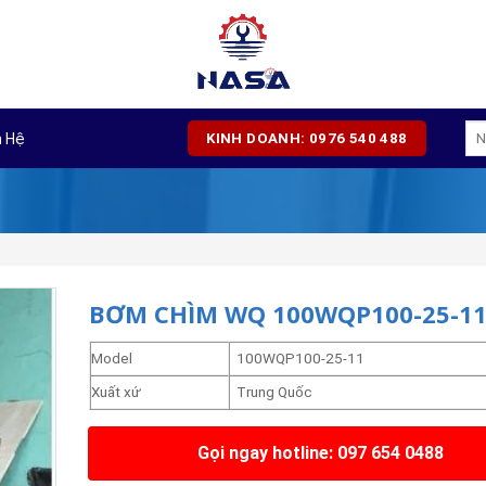
Tì
n Hệ
KINH DOANH: 0976 540 488
kiế
BƠM CHÌM WQ 100WQP100-25-1
Model
100WQP100-25-11
Xuất xứ
Trung Quốc
Gọi ngay hotline: 097 654 0488