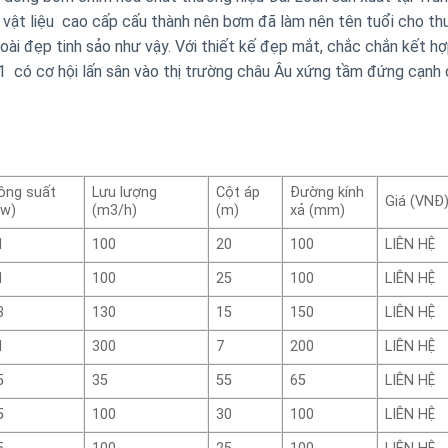
g vật liệu cao cấp cấu thành nên bơm đã làm nên tên tuổi cho t
goài đẹp tinh sảo như vậy. Với thiết kế đẹp mắt, chắc chắn kết h
 có cơ hội lấn sân vào thị trường châu Âu xứng tầm đứng cạnh
ông suất
Lưu lượng
Cột áp
Đường kính
Giá (VNĐ
kw)
(m3/h)
(m)
xả (mm)
1
100
20
100
LIÊN HỆ
1
100
25
100
LIÊN HỆ
3
130
15
150
LIÊN HỆ
1
300
7
200
LIÊN HỆ
5
35
55
65
LIÊN HỆ
5
100
30
100
LIÊN HỆ