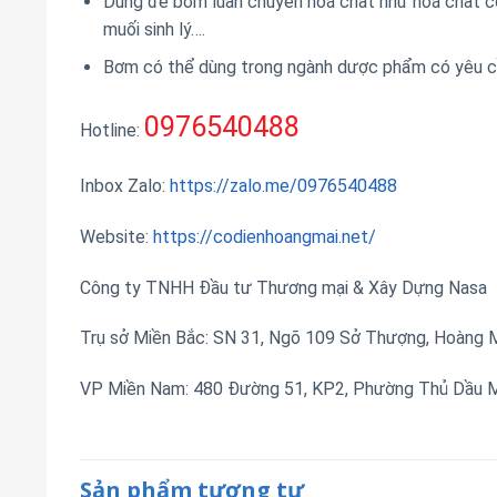
Dùng để bơm luân chuyển hoá chất như hoá chất c
muối sinh lý….
Bơm có thể dùng trong ngành dược phẩm có yêu cầ
0976540488
Hotline:
Inbox Zalo:
https://zalo.me/0976540488
Website:
https://codienhoangmai.net/
Công ty TNHH Đầu tư Thương mại & Xây Dựng Nasa
Trụ sở Miền Bắc: SN 31, Ngõ 109 Sở Thượng, Hoàng Ma
VP Miền Nam: 480 Đường 51, KP2, Phường Thủ Dầu Mộ
Sản phẩm tương tự