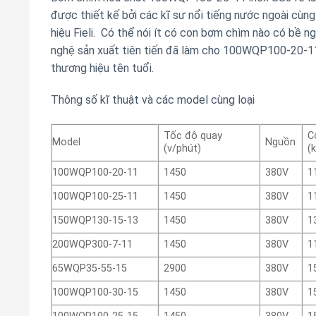
được thiết kế bởi các kĩ sư nổi tiếng nước ngoài cùn
hiệu Fieli. Có thể nói ít có con bơm chìm nào có bề n
nghệ sản xuất tiên tiến đã làm cho 100WQP100-20-11
thương hiệu tên tuổi.
Thông số kĩ thuật và các model cùng loại
Tốc độ quay
C
Model
Nguồn
(v/phút)
(
100WQP100-20-11
1450
380V
1
100WQP100-25-11
1450
380V
1
150WQP130-15-13
1450
380V
1
200WQP300-7-11
1450
380V
1
65WQP35-55-15
2900
380V
1
100WQP100-30-15
1450
380V
1