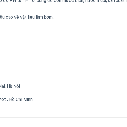
ó độ PH từ 4÷ 10, dùng để bơm nước biển, nước muối, sản xuất
u cao về vật liệu làm bơm.
i, Hà Nội.
t , Hồ Chí Minh.