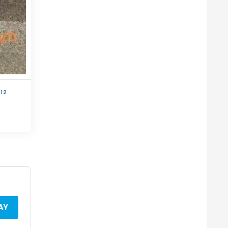
12
AY