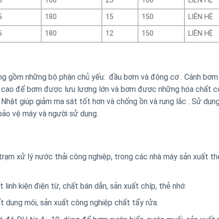
5
100
25
100
LIÊN HỆ
5
180
15
150
LIÊN HỆ
5
180
12
150
LIÊN HỆ
ng gồm những bộ phận chủ yếu: đầu bơm và động cơ . Cánh bơ
ẩy cao để bơm được lưu lượng lớn và bơm được những hóa chất c
 Nhật giúp giảm ma sát tốt hơn và chống ồn và rung lắc . Sử dụn
 bảo vệ máy và người sử dụng.
trạm xử lý nước thải công nghiệp, trong các nhà máy sản xuất th
inh kiện điện từ, chất bán dẫn, sản xuất chíp, thẻ nhớ.
t dung môi, sản xuất công nghiệp chất tẩy rửa.