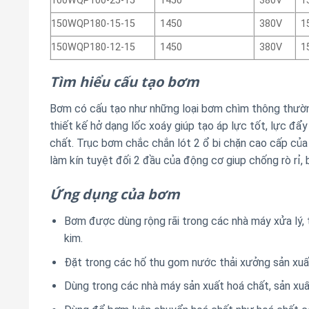
100WQP100-25-15
1450
380V
1
150WQP180-15-15
1450
380V
1
150WQP180-12-15
1450
380V
1
Tìm hiểu cấu tạo bơm
Bơm có cấu tạo như những loại bơm chìm thông thườ
thiết kế hở dạng lốc xoáy giúp tạo áp lực tốt, lực đ
chất. Trục bơm chắc chắn lót 2 ổ bi chặn cao cấp của
làm kín tuyệt đối 2 đầu của động cơ giup chống rò rỉ,
Ứng dụng của bơm
Bơm được dùng rộng rãi trong các nhà máy xửa lý, 
kim.
Đặt trong các hố thu gom nước thải xưởng sản xuất l
Dùng trong các nhà máy sản xuất hoá chất, sản xuấ