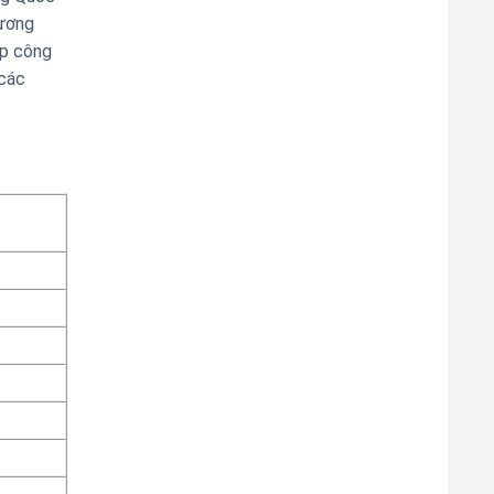
hương
ợp công
 các
)