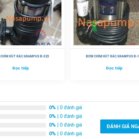
CHÌM HÚT RÁC GRAMPUS B-323
BƠM CHÌM HÚT RÁC GRAMPUS B-1
Đọc tiếp
Đọc tiếp
0%
| 0 đánh giá
0%
| 0 đánh giá
0%
| 0 đánh giá
ĐÁNH GIÁ NG
0%
| 0 đánh giá