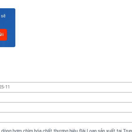
 sẽ
25-11
òng bơm chìm hóa chất thương hiệu Đài Loan sản xuất tại Tru