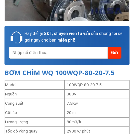
Hãy để lại
SĐT, chuyên viên tư vấn
của chúng tôi sẽ
gọi ngay cho bạn
miễn phí!
BƠM CHÌM WQ 100WQP-80-20-7.5
Model
100WQP-80-20-7.5
Nguồn
380V
Công suất
7.5Kw
Cột áp
20 m
Lương lượng
80m3/h
Tốc độ vòng quay
2900 v/ phút