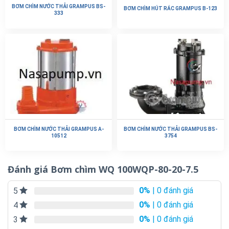
BƠM CHÌM NƯỚC THẢI GRAMPUS BS-
BƠM CHÌM HÚT RÁC GRAMPUS B-123
333
BƠM CHÌM NƯỚC THẢI GRAMPUS A-
BƠM CHÌM NƯỚC THẢI GRAMPUS BS-
10512
3754
Đánh giá Bơm chìm WQ 100WQP-80-20-7.5
0%
| 0 đánh giá
5
0%
| 0 đánh giá
4
0%
| 0 đánh giá
3