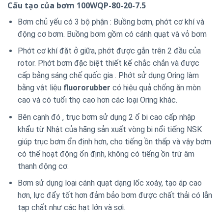
Cấu tạo của bơm 100WQP-80-20-7.5
Bơm chủ yếu có 3 bộ phận : Buồng bơm, phớt cơ khí và
động cơ bơm. Buồng bơm gồm có cánh quạt và vỏ bơm
Phớt cơ khí đặt ở giữa, phớt được gắn trên 2 đầu của
rotor. Phớt bơm đặc biệt thiết kế chắc chắn và được
cấp bằng sáng chế quốc gia . Phớt sử dụng Oring làm
bằng vật liệu
fluororubber
có hiệu quả chống ăn mòn
cao và có tuổi thọ cao hơn các loại Oring khác.
Bên cạnh đó , trục bơm sử dụng 2 ổ bi cao cấp nhập
khẩu từ Nhật của hãng sản xuất vòng bi nổi tiếng NSK
giúp trục bơm ổn định hơn, cho tiếng ồn thấp và vậy bơm
có thể hoạt động ổn định, không có tiếng ồn trừ âm
thanh động cơ.
Bơm sử dụng loại cánh quạt dạng lốc xoáy, tạo áp cao
hơn, lực đẩy tốt hơn đảm bảo bơm được chất thải có lẫn
tạp chất như các hạt lớn và sợi.