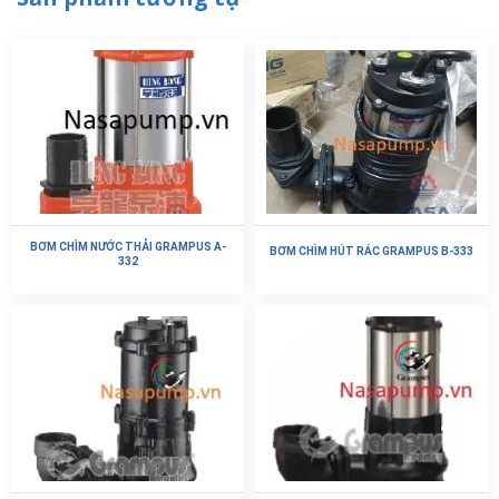
BƠM CHÌM NƯỚC THẢI GRAMPUS A-
BƠM CHÌM HÚT RÁC GRAMPUS B-333
332