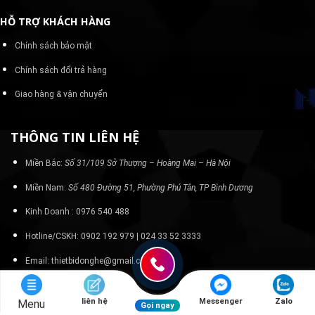
HỖ TRỢ KHÁCH HÀNG
Chính sách bảo mật
Chính sách đổi trả hàng
Giao hàng & vận chuyển
THÔNG TIN LIÊN HỆ
Miền Bắc:
Số 31/109 Sở Thượng – Hoàng Mai – Hà Nội
Miền Nam:
Số 480 Đường 51, Phường Phú Tân, TP Bình Dương
Kinh Doanh : 0976 540 488
Hotline/CSKH: 0902 192 979 | 024 33 52 3333
Email: thietbidonghe@gmail.com
liên hệ
Messenger
Zalo
Menu
Gọi ngay