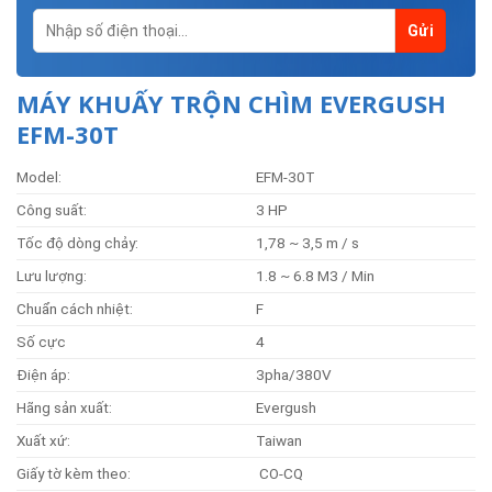
MÁY KHUẤY TRỘN CHÌM EVERGUSH
EFM-30T
Model:
EFM-30T
Công suất:
3 HP
Tốc độ dòng chảy:
1,78 ~ 3,5 m / s
Lưu lượng:
1.8 ~ 6.8 M3 / Min
Chuẩn cách nhiệt:
F
Số cực
4
Điện áp:
3pha/380V
Hãng sản xuất:
Evergush
Xuất xứ:
Taiwan
Giấy tờ kèm theo:
CO-CQ