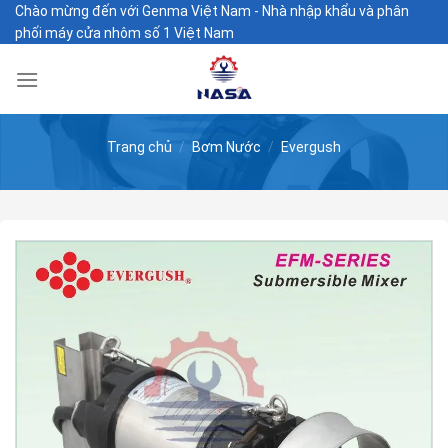
Skip
Chào mừng đến với Genma Việt Nam - Nhà nhập khẩu và phân
phối máy cửa nhôm số 1 Việt Nam
to
content
Trang chủ
/
Bơm Nước
/
Evergush