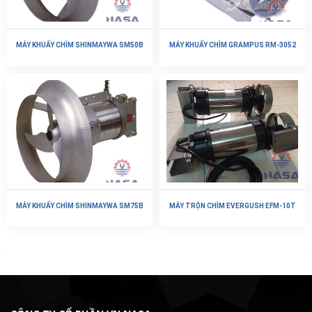
MÁY KHUẤY CHÌM SHINMAYWA SM50B
MÁY KHUẤY CHÌM GRAMPUS RM-3052
MÁY KHUẤY CHÌM SHINMAYWA SM75B
MÁY TRỘN CHÌM EVERGUSH EFM-10T