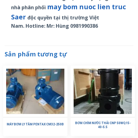
may bom nuoc lien truc
nhà phân phối
Saer
độc quyền tại thị trường Việt
Nam. Hotline: Mr: Hùng 0981990386
Sản phẩm tương tự
BƠM CHÌM NƯỚC THẢI CNP 50WQ15-
MÁY BƠM LY TÂM PENTAX CM32-250B
40-5.5