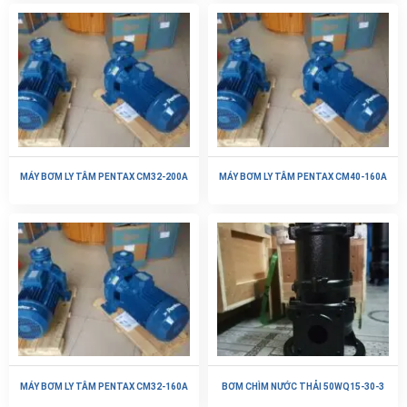
MÁY BƠM LY TÂM PENTAX CM32-200A
MÁY BƠM LY TÂM PENTAX CM40-160A
MÁY BƠM LY TÂM PENTAX CM32-160A
BƠM CHÌM NƯỚC THẢI 50WQ15-30-3