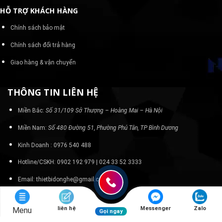
HỖ TRỢ KHÁCH HÀNG
Chính sách bảo mật
Chính sách đổi trả hàng
Giao hàng & vận chuyển
THÔNG TIN LIÊN HỆ
Miền Bắc:
Số 31/109 Sở Thượng – Hoàng Mai – Hà Nội
Miền Nam:
Số 480 Đường 51, Phường Phú Tân, TP Bình Dương
Kinh Doanh : 0976 540 488
Hotline/CSKH: 0902 192 979 | 024 33 52 3333
Email: thietbidonghe@gmail.com
liên hệ
Messenger
Zalo
Menu
Gọi ngay