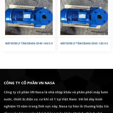
MÁY BƠM LY TÂM EBARA 3D40-160/3.0
MÁY BƠM LY TÂM EBARA 3D65-125/4.0
CÔNG TY CỔ PHẦN VN NASA
Công ty cổ phần VN Nasa là nhà nhập khẩu và phân phối máy bơm
nước, thiết bị điện cơ, cơ khí số 1 tại Việt Nam. Với bề dày kinh
nghiệm 15 năm trong lĩnh vực này, Nasa tự hào là thương hiệu tin