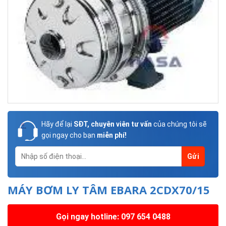
Hãy để lại
SĐT, chuyên viên tư vấn
của chúng tôi sẽ
gọi ngay cho bạn
miễn phí!
MÁY BƠM LY TÂM EBARA 2CDX70/15
Gọi ngay hotline: 097 654 0488